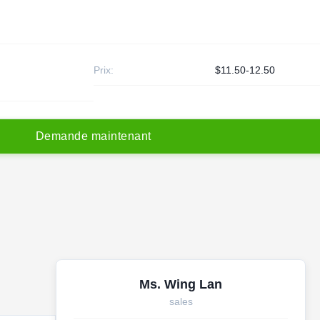
Prix:
$11.50-12.50
D
e
m
a
n
d
e
m
a
i
n
t
e
n
a
n
t
Ms. Wing Lan
sales