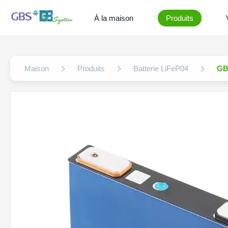
À la maison
Produits
Maison
Produits
Batterie LiFeP04
GBS