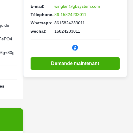
E-mail:
winglan@gbsystem.com
Téléphone:
86-15824233011
Whatsapp:
8615824233011
quide
wechat:
15824233011
iFePO4
66g±30g
Demande maintenant
les