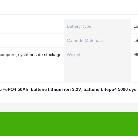
Battery Type:
Li
Cathode Materials:
L
 coupure, systèmes de stockage
Weight:
9
e LiFePO4 50Ah
,
batterie lithium-ion 3.2V
,
batterie Lifepo4 5000 cyc