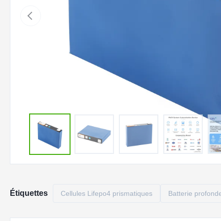
Étiquettes
Cellules Lifepo4 prismatiques
Batterie profond