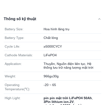
Thông số kỹ thuật
Battery Size:
Hoa hình lăng trụ
Battery Type:
Chất lỏng
Cycle Life:
≥5000CYCY
Cathode Materials:
LiFePO4
Application:
Thuyền, Nguồn điện liên tục, Hệ
thống lưu trữ năng lượng mặt trời
Weight:
966g±30g
Operating
-20 ~ 65
Temperature(℃):
High Light:
pin pin mặt trời LiFePO4 50Ah
,
3Pin lithium ion.2V
,