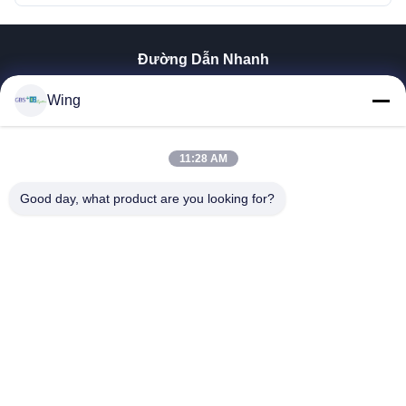
Đường Dẫn Nhanh
Nhà
Wing
Sản Phẩm
Video
Trình Diễn VR
11:28 AM
Về Chúng Tôi
Good day, what product are you looking for?
Chuyến Tham Quan Nhà Máy
Kiểm Soát Chất Lượng
Liên Hệ Với Chúng Tôi
Yêu Cầu Đặt Giá
Zhejiang GBS Energy Co., Ltd.
86-574-58122572
winglan@gbsystem.com