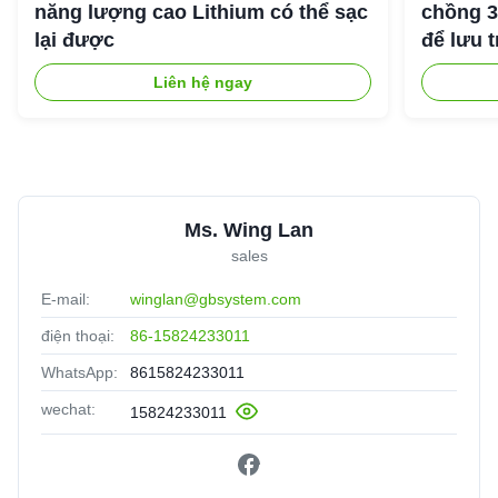
năng lượng cao Lithium có thể sạc
chồng 
lại được
để lưu 
Liên hệ ngay
Ms. Wing Lan
sales
E-mail:
winglan@gbsystem.com
điện thoại:
86-15824233011
WhatsApp:
8615824233011
wechat:
15824233011