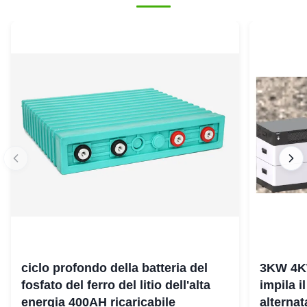
ciclo profondo della batteria del
3KW 4K
fosfato del ferro del litio dell'alta
impila i
energia 400AH ricaricabile
alterna