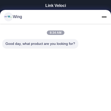
Link Veloci
Casa.
Wing
Prodotti
Video
Spettacolo VR
8:34 AM
Su Di Noi
Good day, what product are you looking for?
Visita Alla Fabbrica
Controllo Della Qualità
Contattaci
Chiedi Un Preventivo
Zhejiang GBS Energy Co., Ltd.
86-574-58122572
winglan@gbsystem.com
Follow Us