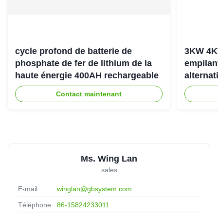
cycle profond de batterie de
3KW 4K
phosphate de fer de lithium de la
empilan
haute énergie 400AH rechargeable
alternat
l'énerg
Contact maintenant
Ms. Wing Lan
sales
E-mail:
winglan@gbsystem.com
Téléphone:
86-15824233011