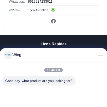
Whatsapp:
8615824233011
wechat:
15824233011
Liens Rapides
À La Maison
Wing
Produits
Vidéos
Le Spectacle VR
10:40 AM
À Propos De Nous
Good day, what product are you looking for?
Visite De L'usine
Contrôle De La Qualité
Nous Contacter
Demandez Un Devis