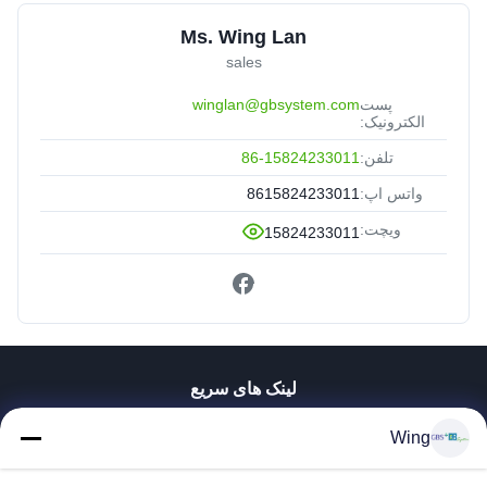
Ms. Wing Lan
sales
پست
winglan@gbsystem.com
الکترونیک:
تلفن:
86-15824233011
واتس اپ:
8615824233011
ویچت:
15824233011
لینک های سریع
خونه
Wing
محصولات
ویدیو