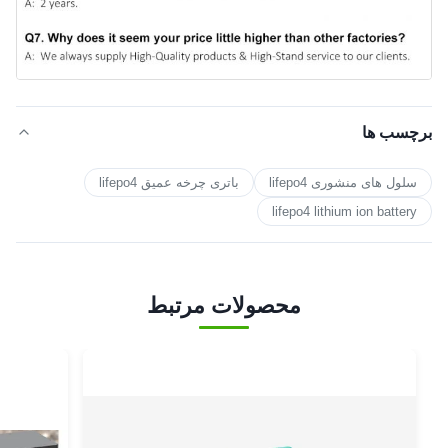
برچسب ها
سلول های منشوری lifepo4
باتری چرخه عمیق lifepo4
lifepo4 lithium ion battery
محصولات مرتبط