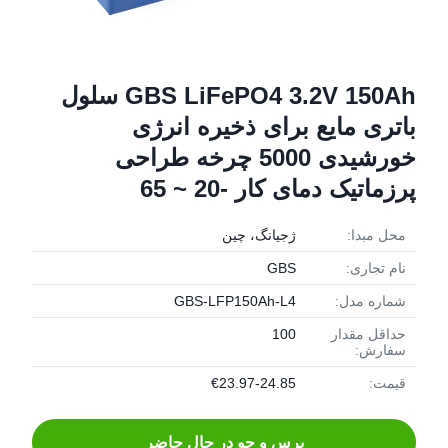
GBS LiFePO4 3.2V 150Ah سلول
باتری مایع برای ذخیره انرژی
خورشیدی 5000 چرخه طراحی
پرزماتیک دمای کار -20 ~ 65
محل مبدا:
ژجیانگ، چین
نام تجاری:
GBS
شماره مدل:
GBS-LFP150Ah-L4
حداقل مقدار
100
سفارش:
قیمت:
€23.97-24.85
پرس و جو در حال حاضر