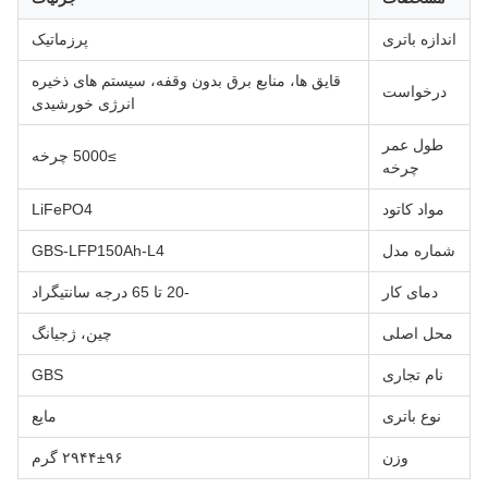
اندازه باتری
پرزماتیک
قایق ها، منابع برق بدون وقفه، سیستم های ذخیره
درخواست
انرژی خورشیدی
طول عمر
≥5000 چرخه
چرخه
مواد کاتود
LiFePO4
شماره مدل
GBS-LFP150Ah-L4
دمای کار
-20 تا 65 درجه سانتیگراد
محل اصلی
چین، ژجیانگ
نام تجاری
GBS
نوع باتری
مایع
وزن
۲۹۴۴±۹۶ گرم