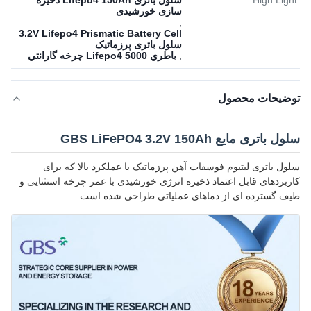
High Light:
سلول باتری Lifepo4 150Ah ذخیره
سازی خورشیدی
,
3.2V Lifepo4 Prismatic Battery Cell
سلول باتری پرزماتیک
,
باطري Lifepo4 5000 چرخه گارانتي
توضیحات محصول
سلول باتری مایع GBS LiFePO4 3.2V 150Ah
سلول باتری لیتیوم فوسفات آهن پرزماتیک با عملکرد بالا که برای
کاربردهای قابل اعتماد ذخیره انرژی خورشیدی با عمر چرخه استثنایی و
طیف گسترده ای از دماهای عملیاتی طراحی شده است.