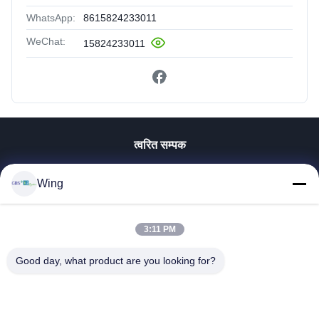
WhatsApp:
8615824233011
WeChat:
15824233011
त्वरित सम्पक
घर
Wing
उत्पाद
वीडियो
वी.आर. शो
3:11 PM
हमारे बारे में
Good day, what product are you looking for?
कारखाने का दौरा
गुणवत्ता नियंत्रण
हमसे संपर्क करें