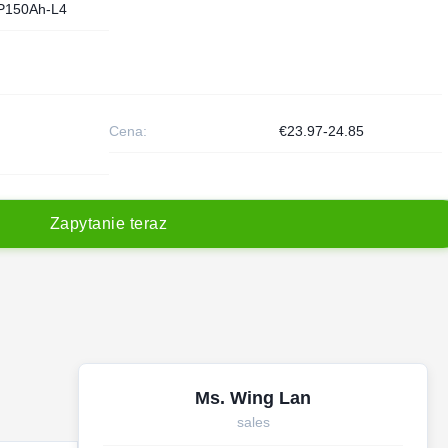
P150Ah-L4
Cena:
€23.97-24.85
Z
a
p
y
t
a
n
i
e
t
e
r
a
z
Ms. Wing Lan
sales