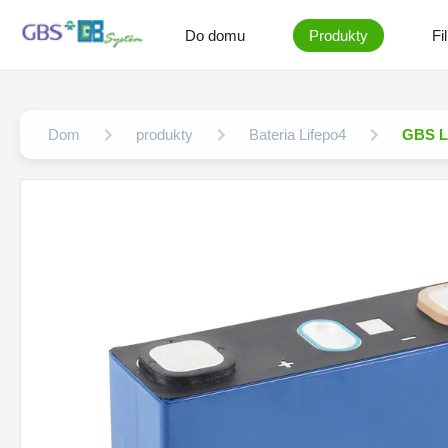
Do domu
Produkty
Fi
Dom
produkty
Bateria Lifepo4
GBS Li