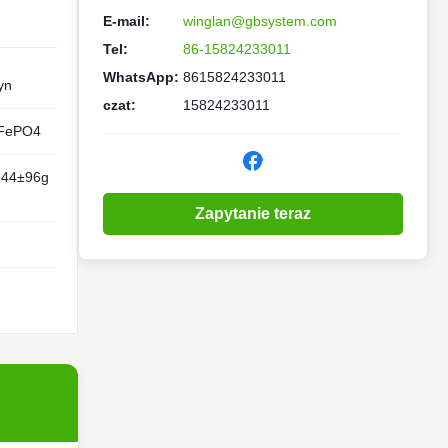
E-mail:
winglan@gbsystem.com
Tel:
86-15824233011
WhatsApp:
8615824233011
yn
czat:
15824233011
iFePO4
944±96g
Zapytanie teraz