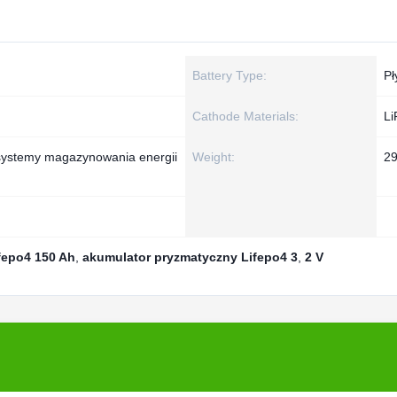
Battery Type:
Pł
Cathode Materials:
L
 systemy magazynowania energii
Weight:
2
fepo4 150 Ah
,
akumulator pryzmatyczny Lifepo4 3
,
2 V