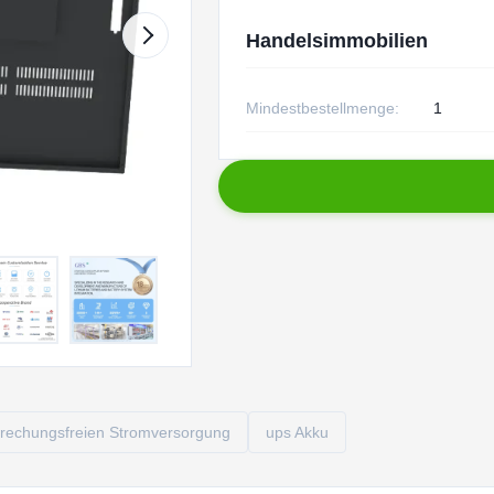
Handelsimmobilien
Mindestbestellmenge:
1
rbrechungsfreien Stromversorgung
ups Akku