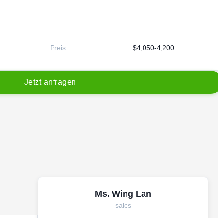
Preis:
$4,050-4,200
J
e
t
z
t
a
n
f
r
a
g
e
n
Ms. Wing Lan
sales