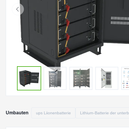
Umbauten
ups Liionenbatterie
Lithium-Batterie der unte