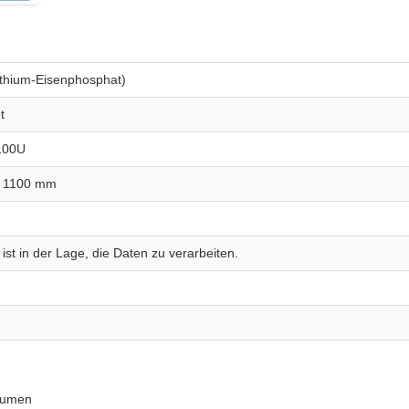
thium-Eisenphosphat)
t
100U
× 1100 mm
st in der Lage, die Daten zu verarbeiten.
räumen