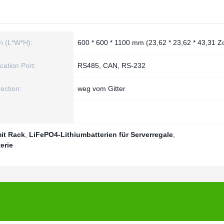
n (L*W*H):
600 * 600 * 1100 mm (23,62 * 23,62 * 43,31 Zo
ation Port:
RS485, CAN, RS-232
ection:
weg vom Gitter
mit Rack
,
LiFePO4-Lithiumbatterien für Serverregale
,
erie