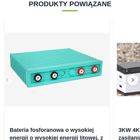
PRODUKTY POWIĄZANE
Bateria fosforanowa o wysokiej
3KW 4K
energii o wysokiej energii litowej, z
zasilan