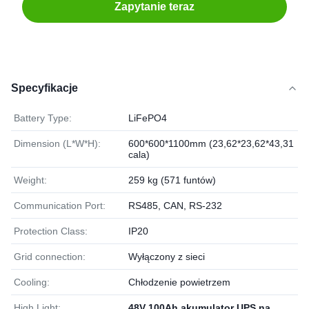
Zapytanie teraz
Specyfikacje
Battery Type:
LiFePO4
Dimension (L*W*H):
600*600*1100mm (23,62*23,62*43,31
cala)
Weight:
259 kg (571 funtów)
Communication Port:
RS485, CAN, RS-232
Protection Class:
IP20
Grid connection:
Wyłączony z sieci
Cooling:
Chłodzenie powietrzem
High Light:
48V 100Ah akumulator UPS na