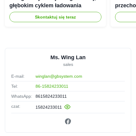
głębokim cyklem ładowania
przecho
gospod
Skontaktuj się teraz
Ms. Wing Lan
sales
E-mail:
winglan@gbsystem.com
Tel:
86-15824233011
WhatsApp:
8615824233011
czat:
15824233011