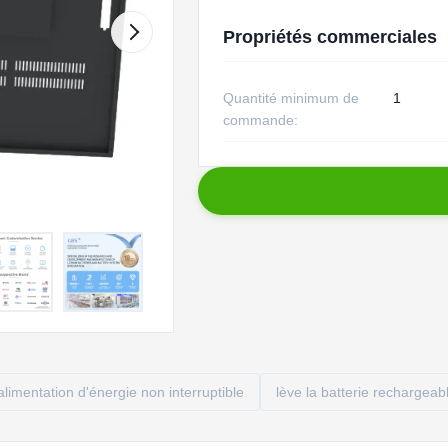
Propriétés commerciales
Quantité minimum de
1
commande:
'alimentation d'énergie non interruptible
lève la batterie rechargeab