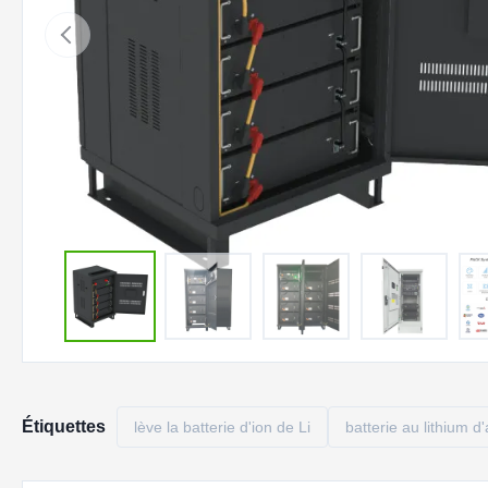
Étiquettes
lève la batterie d'ion de Li
batterie au lithium d