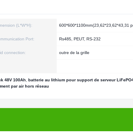
mension (L*W*H):
600*600*1100mm(23,62*23,62*43,31 p
mmunication Port:
Rs485, PEUT, RS-232
id connection:
outre de la grille
ck 48V 100Ah
,
batterie au lithium pour support de serveur LiFePO
ement par air hors réseau