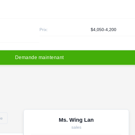
Prix:
$4,050-4,200
D
e
m
a
n
d
e
m
a
i
n
t
e
n
a
n
t
le
Ms. Wing Lan
sales