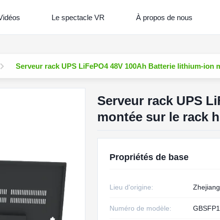
Vidéos
Le spectacle VR
À propos de nous
Serveur rack UPS LiFePO4 48V 100Ah Batterie lithium-ion mo
Serveur rack UPS Li
montée sur le rack h
Propriétés de base
Lieu d'origine:
Zhejiang
Numéro de modèle:
GBSFP1