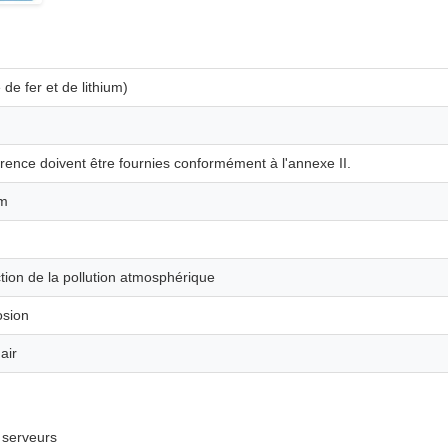
e fer et de lithium)
ence doivent être fournies conformément à l'annexe II.
mm
ion de la pollution atmosphérique
osion
air
 serveurs