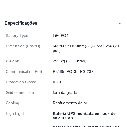
Especificações
Battery Type:
LiFePO4
Dimension (L*W*H):
600*600*1100mm(23,62*23,62*43,31
pol.)
Weight:
259 kg (571 libras)
Communication Port:
Rs485, PODE, RS-232
Protection Class:
IP20
Grid connection:
fora da grade
Cooling:
Resfriamento de ar
High Light:
Bateria UPS montada em rack de
48V 100Ah
,