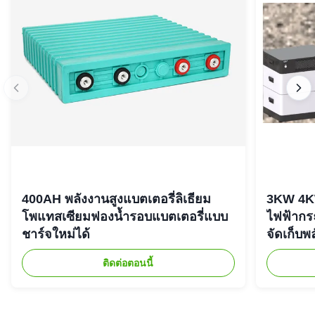
400AH พลังงานสูงแบตเตอรี่ลิเธียม
3KW 4K
โพแทสเซียมฟองน้ำรอบแบตเตอรี่แบบ
ไฟฟ้ากร
ชาร์จใหม่ได้
จัดเก็บพ
ติดต่อตอนนี้