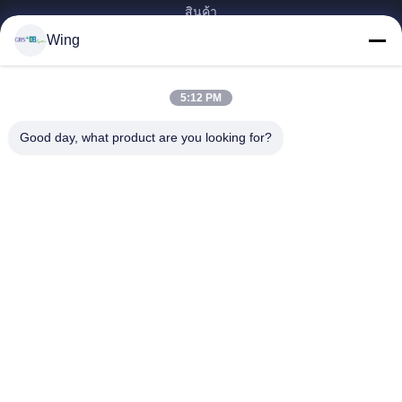
สินค้า
Wing
วิดีโอ
รายการ VR
เกี่ยวกับเรา
5:12 PM
ทัวร์โรงงาน
Good day, what product are you looking for?
การควบคุมคุณภาพ
ติดต่อเรา
ขอทุน
Zhejiang GBS Energy Co., Ltd.
86-574-58122572
winglan@gbsystem.com
Follow Us