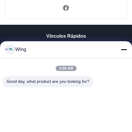
Vínculos Rápidos
En Casa
Wing
Productos
Los Vídeos
Espectáculo VR
3:48 AM
Sobre Nosotros
Good day, what product are you looking for?
Recorrido Por La Fábrica
Control De Calidad
Contacta Con Nosotros
Solicitar Una Cita
Zhejiang GBS Energy Co., Ltd.
86-574-58122572