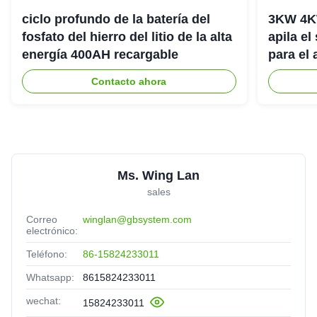
ciclo profundo de la batería del
3KW 4K
fosfato del hierro del litio de la alta
apila el
energía 400AH recargable
para el
del hog
Contacto ahora
Ms. Wing Lan
sales
Correo
winglan@gbsystem.com
electrónico:
Teléfono:
86-15824233011
Whatsapp:
8615824233011
wechat:
15824233011