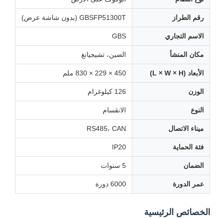
رقم الطراز
GBSFP51300T (بدون شاشة عرض)
الاسم التجاري
GBS
مكان المنشأ
الصين، تشيجيانغ
الأبعاد (L × W × H)
450 × 229 × 830 ملم
الوزن
126 كيلوغرام
النوع
الانقسام
ميناء الاتصال
RS485، CAN
فئة الحماية
IP20
الضمان
5 سنوات
عمر الدورة
6000 دورة
الخصائص الرئيسية