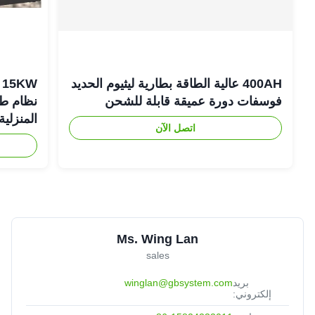
400AH عالية الطاقة بطارية ليثيوم الحديد
فوسفات دورة عميقة قابلة للشحن
نظام طاق
المنزلية
اتصل الآن
Ms. Wing Lan
sales
بريد
winglan@gbsystem.com
إلكتروني: