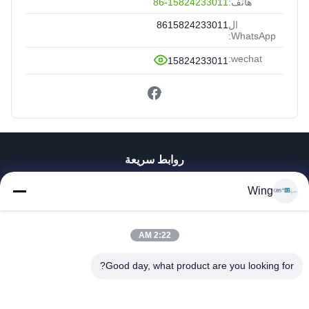
هاتف:
86-15824233011
ال
8615824233011
WhatsApp:
wechat:
15824233011
روابط سريعة
المنزل
Wing
المنتجات
فيديوهات
برنامج VR
2:22 AM
حولنا
Good day, what product are you looking for?
جولة في المصنع
مراقبة الجودة
اتصل بنا