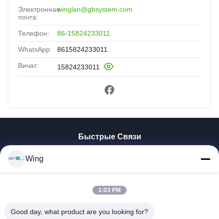
Электронная
winglan@gbsystem.com
почта:
Телефон:
86-15824233011
WhatsApp:
8615824233011
Вичат:
15824233011
Быстрые Связи
Домой
Wing
Продукты
Видеозаписи
VR-Шоу
1:03 PM
О Нас
Good day, what product are you looking for?
Экскурсия По Заводу