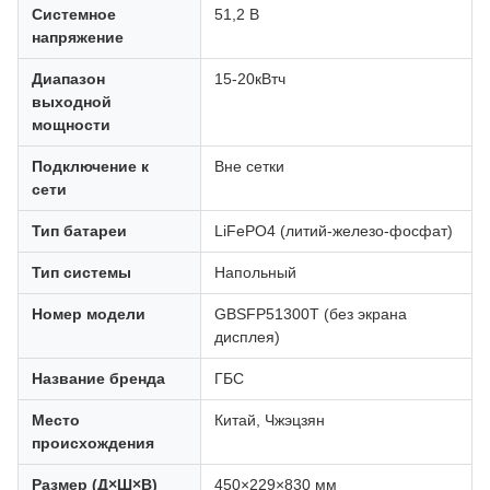
Системное
51,2 В
напряжение
Диапазон
15-20кВтч
выходной
мощности
Подключение к
Вне сетки
сети
Тип батареи
LiFePO4 (литий-железо-фосфат)
Тип системы
Напольный
Номер модели
GBSFP51300T (без экрана
дисплея)
Название бренда
ГБС
Место
Китай, Чжэцзян
происхождения
Размер (Д×Ш×В)
450×229×830 мм