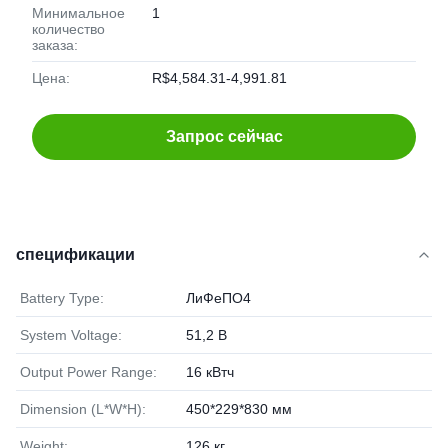
Минимальное
1
количество
заказа:
Цена:
R$4,584.31-4,991.81
Запрос сейчас
спецификации
Battery Type:
ЛиФеПО4
System Voltage:
51,2 В
Output Power Range:
16 кВтч
Dimension (L*W*H):
450*229*830 мм
Weight:
126 кг