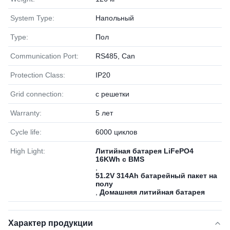
System Type:
Напольный
Type:
Пол
Communication Port:
RS485, Can
Protection Class:
IP20
Grid connection:
с решетки
Warranty:
5 лет
Cycle life:
6000 циклов
High Light:
Литийная батарея LiFePO4
16KWh с BMS
,
51.2V 314Ah батарейный пакет на
полу
,
Домашняя литийная батарея
Характер продукции