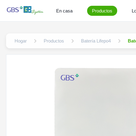
En casa
Productos
L
Hogar
Productos
Batería Lifepo4
Bat