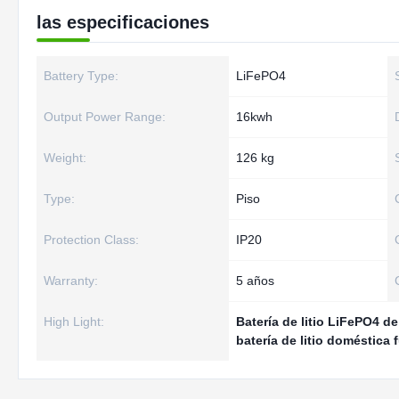
las especificaciones
Battery Type:
LiFePO4
Output Power Range:
16kwh
Weight:
126 kg
Type:
Piso
Protection Class:
IP20
Warranty:
5 años
High Light:
Batería de litio LiFePO4 
batería de litio doméstica 