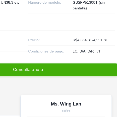
 UN38.3 etc
Número de modelo:
GBSFP51300T (sin
pantalla)
Precio:
R$4,584.31-4,991.81
Condiciones de pago:
LC, D/A, D/P, T/T
C
o
n
s
u
l
t
a
a
h
o
r
a
Ms. Wing Lan
sales