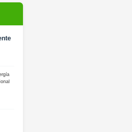
ente
ergía
ional