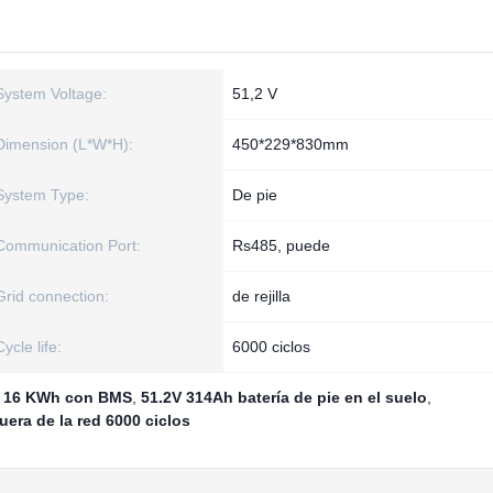
System Voltage:
51,2 V
Dimension (L*W*H):
450*229*830mm
System Type:
De pie
Communication Port:
Rs485, puede
Grid connection:
de rejilla
Cycle life:
6000 ciclos
de 16 KWh con BMS
,
51.2V 314Ah batería de pie en el suelo
,
fuera de la red 6000 ciclos