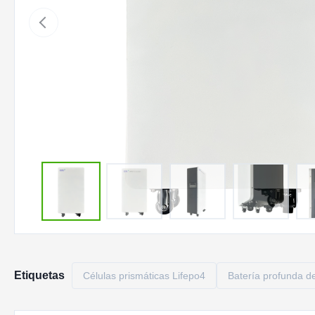
Etiquetas
Células prismáticas Lifepo4
Batería profunda de