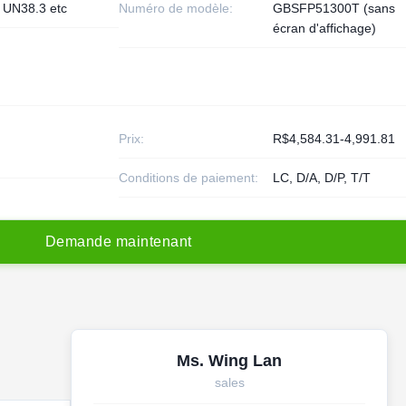
 UN38.3 etc
Numéro de modèle:
GBSFP51300T (sans
écran d'affichage)
Prix:
R$4,584.31-4,991.81
Conditions de paiement:
LC, D/A, D/P, T/T
D
e
m
a
n
d
e
m
a
i
n
t
e
n
a
n
t
Ms. Wing Lan
sales