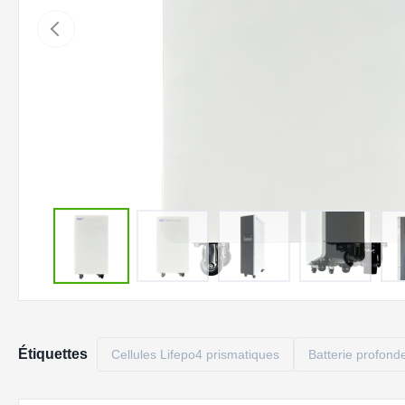
Étiquettes
Cellules Lifepo4 prismatiques
Batterie profond