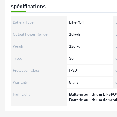
spécifications
Battery Type:
LiFePO4
Output Power Range:
16kwh
Weight:
126 kg
Type:
Sol
Protection Class:
IP20
Warranty:
5 ans
C
High Light:
Batterie au lithium LiFeP
Batterie au lithium domest