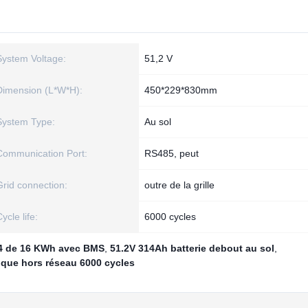
System Voltage:
51,2 V
Dimension (L*W*H):
450*229*830mm
System Type:
Au sol
Communication Port:
RS485, peut
Grid connection:
outre de la grille
ycle life:
6000 cycles
O4 de 16 KWh avec BMS
,
51.2V 314Ah batterie debout au sol
,
ique hors réseau 6000 cycles