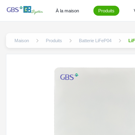
À la maison
Produits
Maison
Produits
Batterie LiFeP04
Li