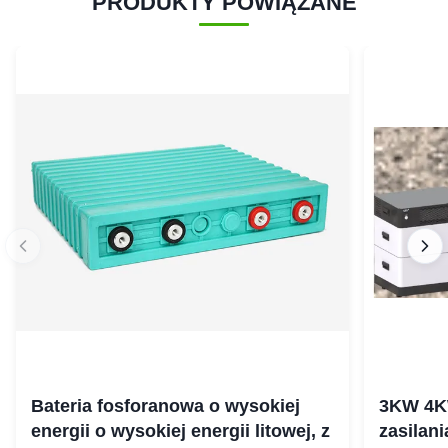
PRODUKTY POWIĄZANE
Bateria fosforanowa o wysokiej
3KW 4K
energii o wysokiej energii litowej, z
zasilan