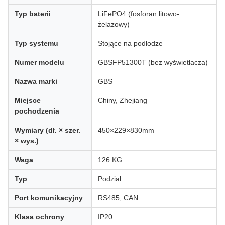
Typ baterii
LiFePO4 (fosforan litowo-
żelazowy)
Typ systemu
Stojące na podłodze
Numer modelu
GBSFP51300T (bez wyświetlacza)
Nazwa marki
GBS
Miejsce
Chiny, Zhejiang
pochodzenia
Wymiary (dł. × szer.
450×229×830mm
× wys.)
Waga
126 KG
Typ
Podział
Port komunikacyjny
RS485, CAN
Klasa ochrony
IP20