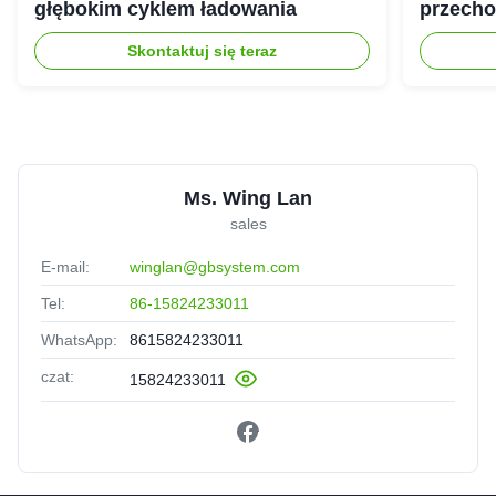
głębokim cyklem ładowania
przecho
gospod
Skontaktuj się teraz
Ms. Wing Lan
sales
E-mail:
winglan@gbsystem.com
Tel:
86-15824233011
WhatsApp:
8615824233011
czat:
15824233011