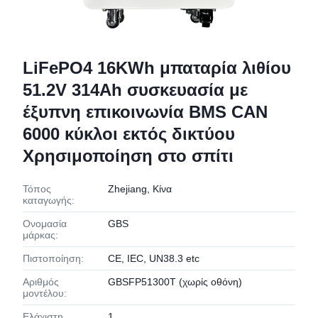
LiFePO4 16KWh μπαταρία λιθίου
51.2V 314Ah συσκευασία με
έξυπνη επικοινωνία BMS CAN
6000 κύκλοι εκτός δικτύου
Χρησιμοποίηση στο σπίτι
Τόπος
Zhejiang, Κίνα
καταγωγής:
Ονομασία
GBS
μάρκας:
Πιστοποίηση:
CE, IEC, UN38.3 etc
Αριθμός
GBSFP51300T (χωρίς οθόνη)
μοντέλου:
Ελάχιστη
1