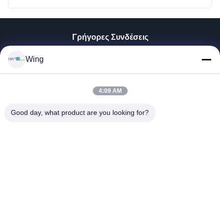
Γρήγορες Συνδέσεις
Σπίτι
Wing
Προϊόντα
Βίντεο
Εμφάνιση VR
4:09 AM
Σχετικά Με Εμάς
Good day, what product are you looking for?
Επισκέψεις Στο Εργοστάσιο
Έλεγχος Ποιότητας
Επικοινωνήστε Μαζί Μας
Ζητήστε Μια Προσφορά
Zhejiang GBS Energy Co., Ltd.
86-574-58122572
winglan@gbsystem.com