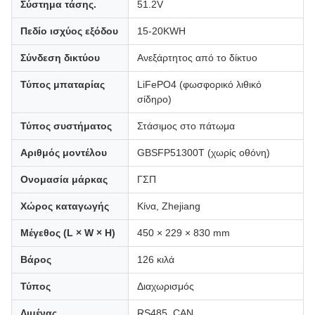
Σύστημα τάσης.
51.2V
Πεδίο ισχύος εξόδου
15-20KWH
Σύνδεση δικτύου
Ανεξάρτητος από το δίκτυο
Τύπος μπαταρίας
LiFePO4 (φωσφορικό λιθικό
σίδηρο)
Τύπος συστήματος
Στάσιμος στο πάτωμα
Αριθμός μοντέλου
GBSFP51300T (χωρίς οθόνη)
Ονομασία μάρκας
ΓΣΠ
Χώρος καταγωγής
Κίνα, Zhejiang
Μέγεθος (L × W × H)
450 × 229 × 830 mm
Βάρος
126 κιλά
Τύπος
Διαχωρισμός
Λιμένας
RS485, CAN