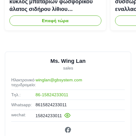
κύκλος μπαταριών φωσφορικού
συσσωρε
άλατος σιδήρου λίθιου
εναλλασ
επανακαταλογηστέος
αποθήκε
Επαφή τώρα
Ms. Wing Lan
sales
Ηλεκτρονικό
winglan@gbsystem.com
ταχυδρομείο:
Τηλ.:
86-15824233011
Whatsapp:
8615824233011
wechat:
15824233011