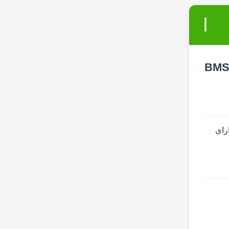
تری لیتیومی 16 کیلووات ساعتی LiFePO4 پک 51.2 ولتی 314 آمپر ساعتی با ارتباط هوشمند BMS
رای