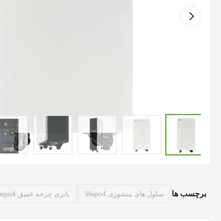
برچسب ها
سلول های منشوری lifepo4
باتری چرخه عمیق lifepo4