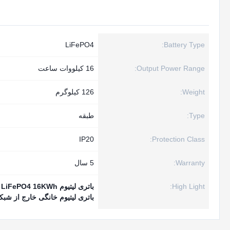
LiFePO4
Battery Type:
Output Power Range:
16 کیلووات ساعت
Weight:
126 کیلوگرم
Type:
طبقه
IP20
Protection Class:
Warranty:
5 سال
High Light:
باتری لیتیوم LiFePO4 16KWh با BMS
باتری لیتیوم خانگی خارج از شبکه 6000 چر