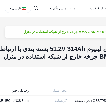
ترل کیفیت
با ما تماس بگیرید
فارسی
LiFePO4 16KWh باتری لیتیوم 51.2V 314Ah بسته بندی با ارتباط
محل مبدا:
ژجیانگ، چین
GBSFP51300T (بدون صفحه
گواهینامه:
CE, IEC, UN38.3 etc