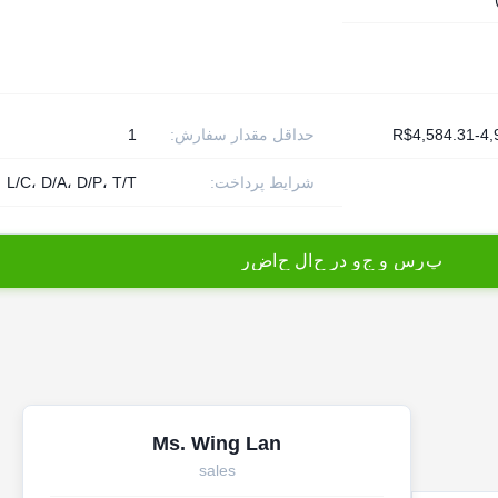
R$4,584.31-4,
حداقل مقدار سفارش:
1
شرایط پرداخت:
L/C، D/A، D/P، T/T
پ
ر
س
و
ج
و
د
ر
ح
ا
ل
ح
ا
ض
ر
Ms. Wing Lan
sales