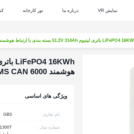
نمایش VR
درباره ما
تور کارخانه
کن
LiFeP باتری لیتیوم 51.2V 314Ah بسته بندی با ارتباط هوشمند BMS CAN 6000 چرخه خارج از شبکه استفاده در منزل
هوشمند BMS CAN 6000 چرخه خارج از شبکه استفاده در منزل
ویژگی های اساسی
نام تجاری:
GBS
شماره مدل:
نمایش)