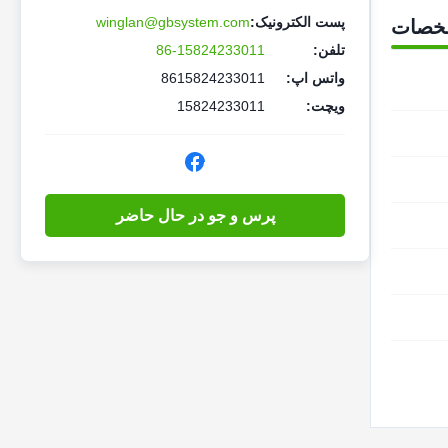
پست الکترونیک:
winglan@gbsystem.com
خصات
تلفن:
86-15824233011
واتس اپ:
8615824233011
ویچت:
15824233011
پرس و جو در حال حاضر