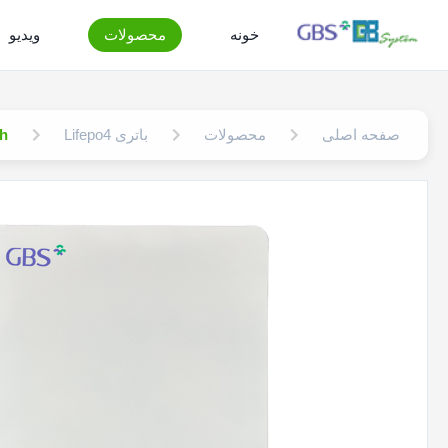
خونه
محصولات
ویدیو
صفحه اصلی
محصولات
باتری Lifepo4
O4 16KWh