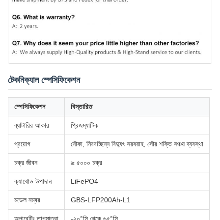
টেকনিক্যাল স্পেসিফিকেশন
স্পেসিফিকেশন
বিস্তারিত
ব্যাটারির আকার
প্রিজম্যাটিক
প্রয়োগ
নৌকা, নিরবচ্ছিন্ন বিদ্যুৎ সরবরাহ, সৌর শক্তি সঞ্চয় ব্যবস্থা
চক্র জীবন
≥ ৫০০০ চক্র
ক্যাথোড উপাদান
LiFePO4
মডেল নম্বর
GBS-LFP200Ah-L1
অপারেটিং তাপমাত্রা
-২০°সি থেকে ৬৫°সি