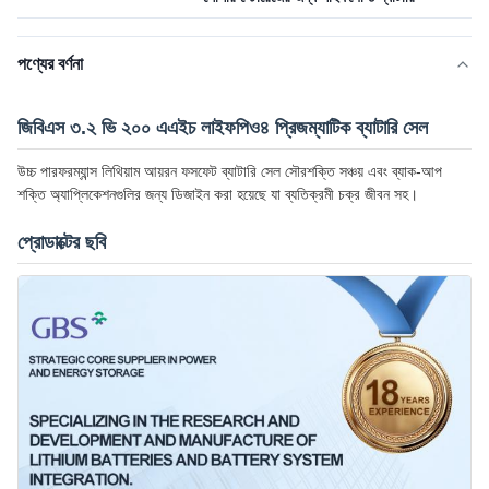
পণ্যের বর্ণনা
জিবিএস ৩.২ ভি ২০০ এএইচ লাইফপিও৪ প্রিজম্যাটিক ব্যাটারি সেল
উচ্চ পারফরম্যান্স লিথিয়াম আয়রন ফসফেট ব্যাটারি সেল সৌরশক্তি সঞ্চয় এবং ব্যাক-আপ
শক্তি অ্যাপ্লিকেশনগুলির জন্য ডিজাইন করা হয়েছে যা ব্যতিক্রমী চক্র জীবন সহ।
প্রোডাক্টের ছবি