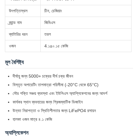
উৎপত্তিস্থল
চীন, চেজিয়াং
ব্র্যান্ড নাম
জিবিএস
ব্যাটারির ধরন
তরল
ওজন
4.১±০.১৫ কেজি
মূল বৈশিষ্ট্য
দীর্ঘায়ু জন্য 5000+ চক্রের দীর্ঘ চক্র জীবন
বিস্তৃত অপারেটিং তাপমাত্রা পরিসীমা (-20°C থেকে 65°C)
সৌর শক্তি সঞ্চয় ব্যবস্থা এবং ইউপিএস অ্যাপ্লিকেশনের জন্য আদর্শ
কার্যকর স্থান ব্যবহারের জন্য প্রিজম্যাটিক ডিজাইন
উন্নত নিরাপত্তা ও স্থিতিশীলতার জন্য LiFePO4 রসায়ন
হালকা ওজন মাত্র ৪.১ কেজি
অ্যাপ্লিকেশন