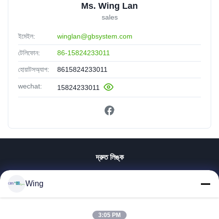
Ms. Wing Lan
sales
ইমেইল:
winglan@gbsystem.com
টেলিফোন:
86-15824233011
হোয়াটসঅ্যাপ:
8615824233011
wechat:
15824233011
দ্রুত লিঙ্ক
বাড়ি
Wing
পণ্য
ভিডিও
ভিআর শো
3:05 PM