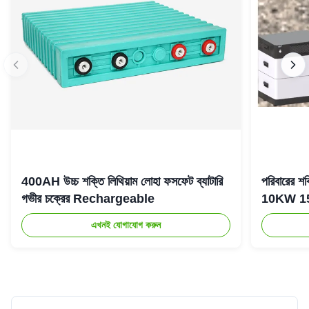
400AH উচ্চ শক্তি লিথিয়াম লোহা ফসফেট ব্যাটারি
পরিবারের 
গভীর চক্রের Rechargeable
10KW 15KW 
এখনই যোগাযোগ করুন