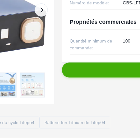
Numéro de modèle:
GBS-LF
Propriétés commerciales
Quantité minimum de
100
commande:
e du cycle Lifepo4
Batterie Ion-Lithium de Lifep04