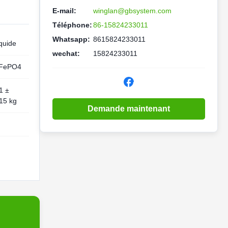
E-mail:
winglan@gbsystem.com
Téléphone:
86-15824233011
Whatsapp:
8615824233011
quide
wechat:
15824233011
iFePO4
1 ±
15 kg
Demande maintenant