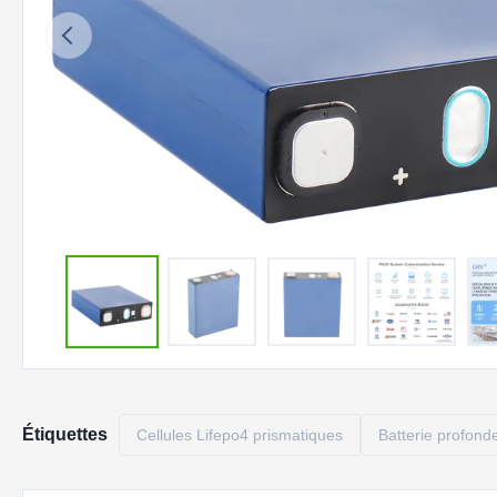
Étiquettes
Cellules Lifepo4 prismatiques
Batterie profond