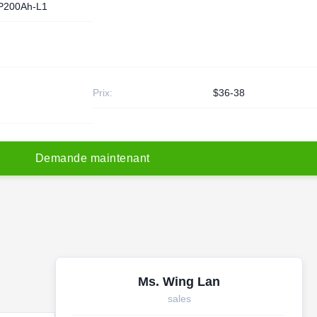
P200Ah-L1
Prix:
$36-38
D
e
m
a
n
d
e
m
a
i
n
t
e
n
a
n
t
Ms. Wing Lan
sales