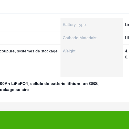
Battery Type:
Li
Cathode Materials:
L
 coupure, systèmes de stockage
Weight:
4,
0,
 200Ah LiFePO4
,
cellule de batterie lithium-ion GBS
,
tockage solaire