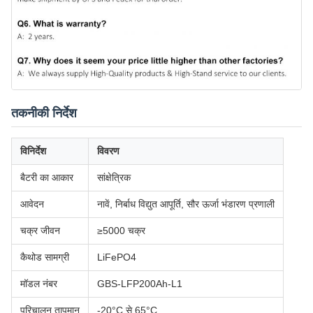
तकनीकी निर्देश
विनिर्देश
विवरण
बैटरी का आकार
सांक्षेत्रिक
आवेदन
नावें, निर्बाध विद्युत आपूर्ति, सौर ऊर्जा भंडारण प्रणाली
चक्र जीवन
≥5000 चक्र
कैथोड सामग्री
LiFePO4
मॉडल नंबर
GBS-LFP200Ah-L1
परिचालन तापमान
-20°C से 65°C