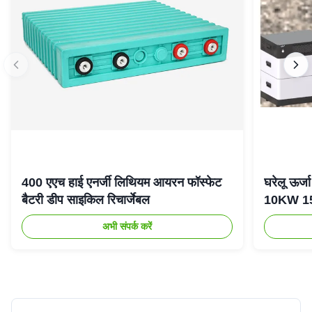
400 एएच हाई एनर्जी लिथियम आयरन फॉस्फेट
घरेलू ऊर
बैटरी डीप साइकिल रिचार्जेबल
10KW 15K
अभी संपर्क करें