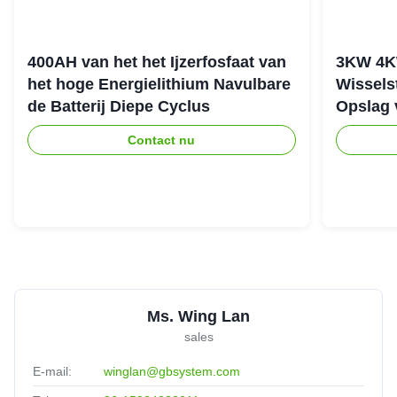
400AH van het het Ijzerfosfaat van
3KW 4K
het hoge Energielithium Navulbare
Wissels
de Batterij Diepe Cyclus
Opslag 
stapele
Contact nu
Ms. Wing Lan
sales
E-mail:
winglan@gbsystem.com