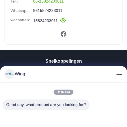
Tel.:
86-15824233011
Whatsapp:
8615824233011
wechatten:
15824233011
Snelkoppelingen
Huis
Wing
Producten
Video's
3:36 PM
VR-Show
Over Ons
Good day, what product are you looking for?
Fabriekstocht
Kwaliteitscontrole
Neem Contact Met Ons Op