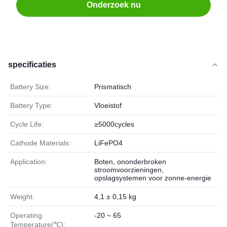
Onderzoek nu
specificaties
Battery Size:
Prismatisch
Battery Type:
Vloeistof
Cycle Life:
≥5000cycles
Cathode Materials:
LiFePO4
Application:
Boten, ononderbroken
stroomvoorzieningen,
opslagsystemen voor zonne-energie
Weight:
4,1 ± 0,15 kg
Operating
-20 ~ 65
Temperature(℃):