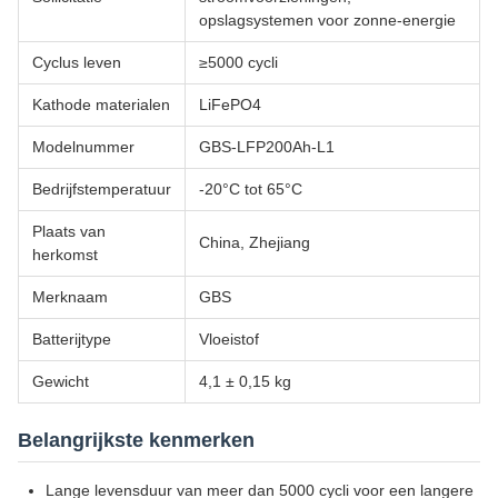
opslagsystemen voor zonne-energie
Cyclus leven
≥5000 cycli
Kathode materialen
LiFePO4
Modelnummer
GBS-LFP200Ah-L1
Bedrijfstemperatuur
-20°C tot 65°C
Plaats van
China, Zhejiang
herkomst
Merknaam
GBS
Batterijtype
Vloeistof
Gewicht
4,1 ± 0,15 kg
Belangrijkste kenmerken
Lange levensduur van meer dan 5000 cycli voor een langere