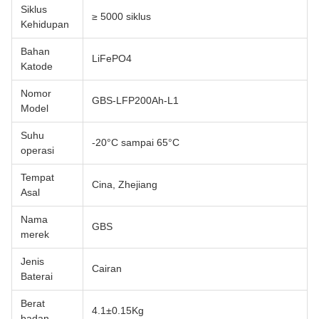
Siklus
≥ 5000 siklus
Kehidupan
Bahan
LiFePO4
Katode
Nomor
GBS-LFP200Ah-L1
Model
Suhu
-20°C sampai 65°C
operasi
Tempat
Cina, Zhejiang
Asal
Nama
GBS
merek
Jenis
Cairan
Baterai
Berat
4.1±0.15Kg
badan