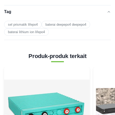
Tag
sel prismatik lifepo4
baterai deepepo4 deepepo4
baterai lithium ion lifepo4
Produk-produk terkait