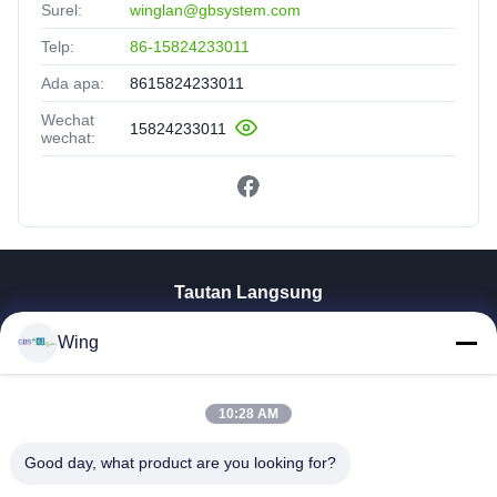
Surel:
winglan@gbsystem.com
Telp:
86-15824233011
Ada apa:
8615824233011
Wechat
15824233011
wechat:
Tautan Langsung
Rumah
Wing
Produk
Video
Pertunjukan VR
10:28 AM
Tentang Kami
Good day, what product are you looking for?
Tur Pabrik