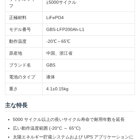
≧5000サイクル
フ
正極材料
LiFePO4
モデル番号
GBS-LFP200Ah-L1
動作温度
-20℃～65℃
原産地
中国、浙江省
ブランド名
GBS
電池のタイプ
液体
重さ
4.1±0.15kg
主な特長
5000 サイクル以上の長いサイクル寿命で耐用年数を延長
広い動作温度範囲 (-20°C ～ 65°C)
太陽エネルギー貯蔵システムおよび UPS アプリケーションに