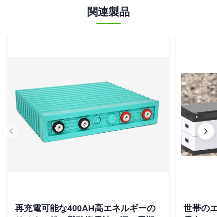
関連製品
再充電可能な400AH高エネルギーの
世帯の