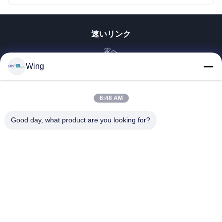
速いリンク
家へ
製品
Wing
ビデオ
VRショー
6:48 AM
わたしたち に つい て
Good day, what product are you looking for?
工場 ツアー
品質管理
連絡 ください
引金 を 求め て ください
Zhejiang GBS Energy Co., Ltd.
86-574-58122572
winglan@gbsystem.com