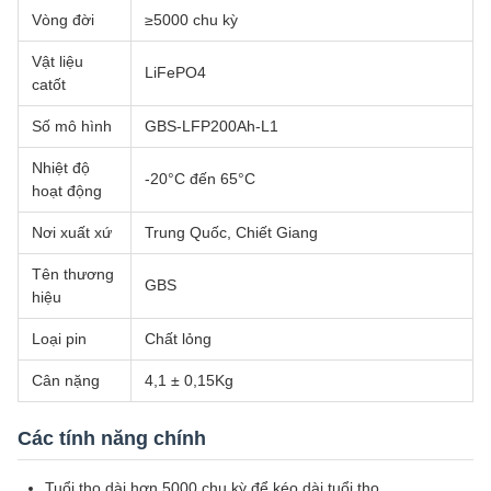
Vòng đời
≥5000 chu kỳ
Vật liệu
LiFePO4
catốt
Số mô hình
GBS-LFP200Ah-L1
Nhiệt độ
-20°C đến 65°C
hoạt động
Nơi xuất xứ
Trung Quốc, Chiết Giang
Tên thương
GBS
hiệu
Loại pin
Chất lỏng
Cân nặng
4,1 ± 0,15Kg
Các tính năng chính
Tuổi thọ dài hơn 5000 chu kỳ để kéo dài tuổi thọ