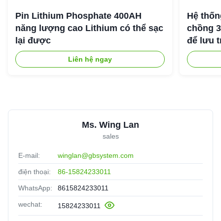
Pin Lithium Phosphate 400AH
Hệ thốn
năng lượng cao Lithium có thể sạc
chồng 
lại được
để lưu 
Liên hệ ngay
Ms. Wing Lan
sales
E-mail:
winglan@gbsystem.com
điện thoại:
86-15824233011
WhatsApp:
8615824233011
wechat:
15824233011