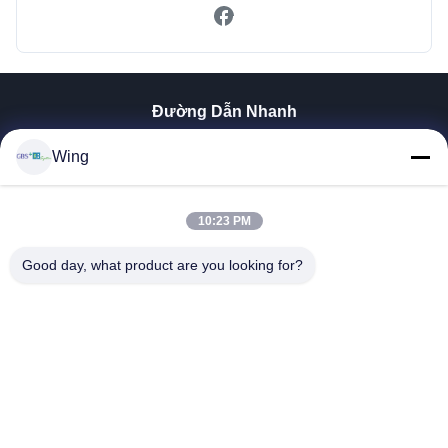
Đường Dẫn Nhanh
Nhà
Wing
Sản Phẩm
Video
Trình Diễn VR
10:23 PM
Về Chúng Tôi
Good day, what product are you looking for?
Chuyến Tham Quan Nhà Máy
Kiểm Soát Chất Lượng
Liên Hệ Với Chúng Tôi
Yêu Cầu Đặt Giá
Zhejiang GBS Energy Co., Ltd.
86-574-58122572