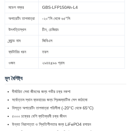
মডেল নম্বর
GBS-LFP150Ah-L4
অপারেটিং তাপমাত্রা
-২০°সি থেকে ৬৫°সি
উৎপত্তিস্থল
চীন, চেজিয়াং
ব্র্যান্ড নাম
জিবিএস
ব্যাটারির ধরন
তরল
ওজন
২৯৪৪±৯৬ গ্রাম
মূল বৈশিষ্ট্য
দীর্ঘায়িত সেবা জীবনের জন্য গভীর চক্র নকশা
সর্বোত্তম স্থান ব্যবহারের জন্য প্রিজম্যাটিক সেল কাঠামো
বিস্তৃত অপারেটিং তাপমাত্রা পরিসীমা (-20°C থেকে 65°C)
৫০০০ চক্রের বেশি ব্যতিক্রমী চক্র জীবন
উন্নত নিরাপত্তা ও স্থিতিশীলতার জন্য LiFePO4 রসায়ন