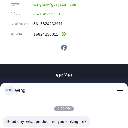
ইমেইল:
winglan@gbsystem.com
টেলিফোন:
86-15824233011
হোয়াটসঅ্যাপ:
8615824233011
wechat:
15824233011
দ্রুত লিঙ্ক
বাড়ি
Wing
পণ্য
ভিডিও
ভিআর শো
4:39 PM
আমাদের সম্বন্ধে
Good day, what product are you looking for?
কারখানা পরিদর্শন