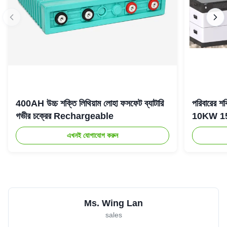
400AH উচ্চ শক্তি লিথিয়াম লোহা ফসফেট ব্যাটারি
পরিবারের 
গভীর চক্রের Rechargeable
10KW 15KW 
এখনই যোগাযোগ করুন
Ms. Wing Lan
sales