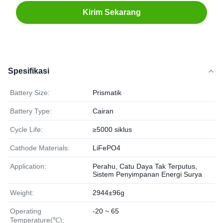
Kirim Sekarang
Spesifikasi
Battery Size:
Prismatik
Battery Type:
Cairan
Cycle Life:
≥5000 siklus
Cathode Materials:
LiFePO4
Application:
Perahu, Catu Daya Tak Terputus,
Sistem Penyimpanan Energi Surya
Weight:
2944±96g
Operating
-20 ~ 65
Temperature(℃):