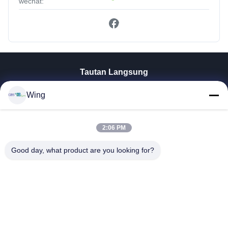
wechat:
Tautan Langsung
Rumah
Wing
Produk
Video
Pertunjukan VR
2:06 PM
Tentang Kami
Good day, what product are you looking for?
Tur Pabrik
Kontrol Kualitas
Hubungi Kami
Minta Kutipan
Zhejiang GBS Energy Co., Ltd.