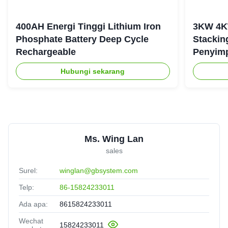
400AH Energi Tinggi Lithium Iron
3KW 4K
Phosphate Battery Deep Cycle
Stackin
Rechargeable
Penyim
Tangga
Hubungi sekarang
Ms. Wing Lan
sales
Surel:
winglan@gbsystem.com
Telp:
86-15824233011
Ada apa:
8615824233011
Wechat
15824233011