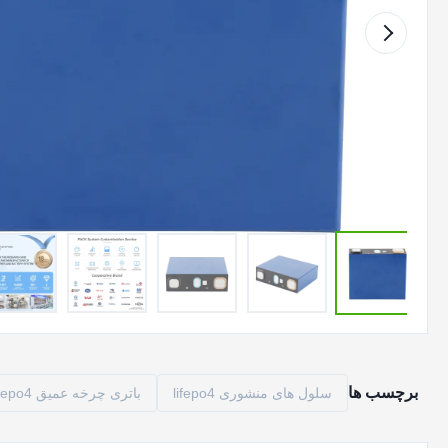
برچسب ها
سلول های منشوری lifepo4
باتری چرخه عمیق lifepo4