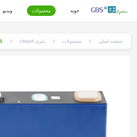
خونه
محصولات
ویدیو
صفحه اصلی
محصولات
باتری Lifepo4
GBS چرخه عمیق 5000+ rismatic