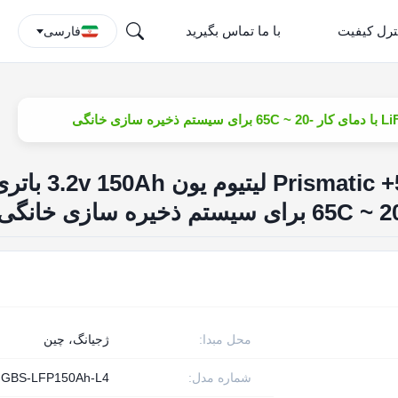
ترل کیفیت
با ما تماس بگیرید
فارسی
GBS چرخه عمیق 5000+ Prismatic لیتیوم یون 2v 150Ah
محل مبدا:
ژجیانگ، چین
شماره مدل:
GBS-LFP150Ah-L4