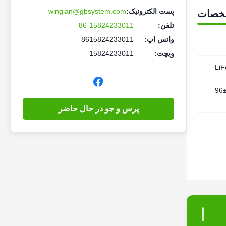
پست الکترونیک:
winglan@gbsystem.com
خصات
تلفن:
86-15824233011
واتس اپ:
8615824233011
ویچت:
15824233011
Li
96
پرس و جو در حال حاضر