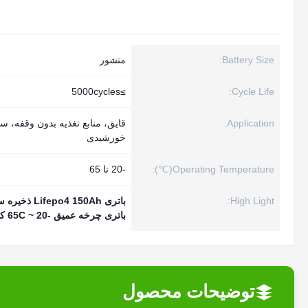
Battery Size:
منشور
≥5000cycles
Cycle Life:
Application:
قایق، منابع تغذیه بدون وقفه، س
خورشیدی
Operating Temperature(℃):
-20 تا 65
High Light:
باتری Lifepo4 150Ah ذخیره سازی خانگی
باتری چرخه عمیق -20 ~ 65C کار می کند
توضیحات محصول