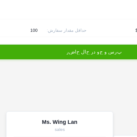
حداقل مقدار سفارش:
100
پ
ر
س
و
ج
و
د
ر
ح
ا
ل
ح
ا
ض
ر
Ms. Wing Lan
sales