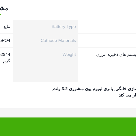
مش
Battery Type:
مایع
FePO4
Cathode Materials:
یستم های ذخیره انرژی
Weight:
±2944
گرم
,
باتری لیتیوم یون منشوری 3.2 ولت
,