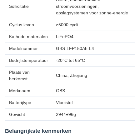
Sollicitatie
stroomvoorzieningen,
opslagsystemen voor zonne-energie
Cyclus leven
≥5000 cycli
Kathode materialen
LiFePO4
Modelnummer
GBS-LFP150Ah-L4
Bedrijfstemperatuur
-20°C tot 65°C
Plaats van
China, Zhejiang
herkomst
Merknaam
GBS
Batterijtype
Vloeistof
Gewicht
2944±96g
Belangrijkste kenmerken