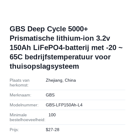
GBS Deep Cycle 5000+
Prismatische lithium-ion 3.2v
150Ah LiFePO4-batterij met -20 ~
65C bedrijfstemperatuur voor
thuisopslagsysteem
Plaats van
Zhejiang, China
herkomst:
Merknaam:
GBS
Modelnummer:
GBS-LFP150Ah-L4
Minimale
100
bestelhoeveelheid:
Prijs:
$27-28