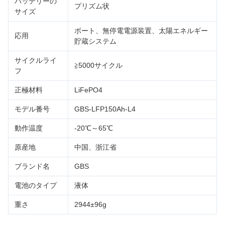
バッテリーの
プリズム状
サイズ
ボート、無停電電源装置、太陽エネルギー
応用
貯蔵システム
サイクルライ
≧5000サイクル
フ
正極材料
LiFePO4
モデル番号
GBS-LFP150Ah-L4
動作温度
-20℃～65℃
原産地
中国、浙江省
ブランド名
GBS
電池のタイプ
液体
重さ
2944±96g