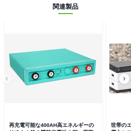
関連製品
再充電可能な400AH高エネルギーの
世帯の