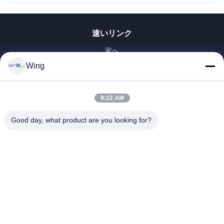
速いリンク
家へ
製品
Wing
ビデオ
VRショー
9:22 AM
わたしたち に つい て
Good day, what product are you looking for?
工場 ツアー
品質管理
連絡 ください
引金 を 求め て ください
Zhejiang GBS Energy Co., Ltd.
86-574-58122572
winglan@gbsystem.com