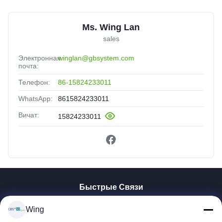
Ms. Wing Lan
sales
Электронная
winglan@gbsystem.com
почта:
Телефон:
86-15824233011
WhatsApp:
8615824233011
Вичат:
15824233011
Быстрые Связи
Домой
Wing
Продукты