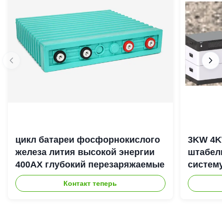
цикл батареи фосфорнокислого
3KW 4K
железа лития высокой энергии
штабел
400АХ глубокий перезаряжаемые
систем
энерги
Контакт теперь