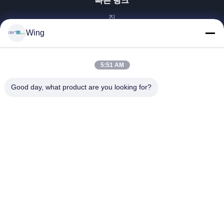
빠른 링크
집
제품
Wing
비디오
VR 쇼
5:51 AM
우리 에 관한 것
Good day, what product are you looking for?
공장 투어
품질 관리
저희와 연락
인용 을 요청 하십시오
Zhejiang GBS Energy Co., Ltd.
86-574-58122572
winglan@gbsystem.com
Follow Us