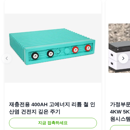
재충전용 400AH 고에너지 리튬 철 인
가정부문
산염 건전지 깊은 주기
4KW 5
원시스
지금 접촉하세요