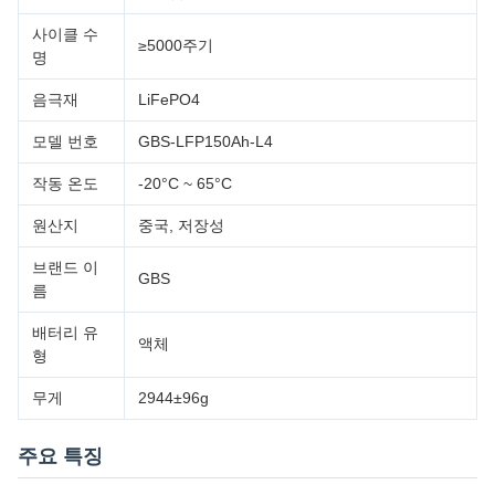
사이클 수
≥5000주기
명
음극재
LiFePO4
모델 번호
GBS-LFP150Ah-L4
작동 온도
-20°C ~ 65°C
원산지
중국, 저장성
브랜드 이
GBS
름
배터리 유
액체
형
무게
2944±96g
주요 특징