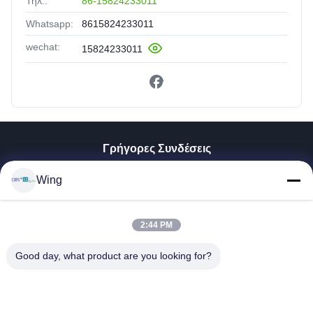
Τηλ.:
86-15824233011
Whatsapp:
8615824233011
wechat:
15824233011
Γρήγορες Συνδέσεις
Σπίτι
Wing
Προϊόντα
Βίντεο
Εμφάνιση VR
2:44 PM
Σχετικά Με Εμάς
Good day, what product are you looking for?
Επισκέψεις Στο Εργοστάσιο
Έλεγχος Ποιότητας
Επικοινωνήστε Μαζί Μας