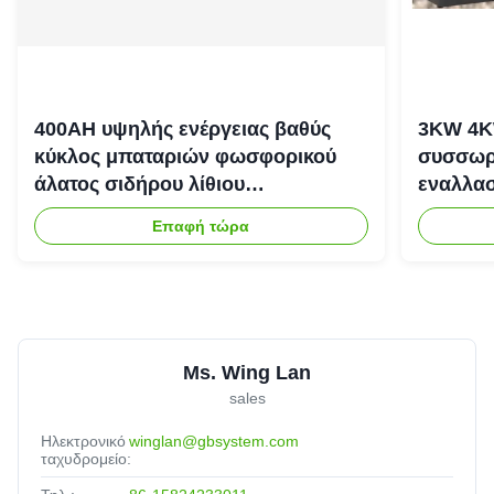
400AH υψηλής ενέργειας βαθύς
3KW 4K
κύκλος μπαταριών φωσφορικού
συσσωρε
άλατος σιδήρου λίθιου
εναλλασ
επανακαταλογηστέος
αποθήκε
Επαφή τώρα
Ms. Wing Lan
sales
Ηλεκτρονικό
winglan@gbsystem.com
ταχυδρομείο: