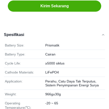
Kirim Sekarang
Spesifikasi
Battery Size:
Prismatik
Battery Type:
Cairan
Cycle Life:
≥5000 siklus
Cathode Materials:
LiFePO4
Application:
Perahu, Catu Daya Tak Terputus,
Sistem Penyimpanan Energi Surya
Weight:
966g±30g
Operating
-20 ~ 65
Temperature(℃):