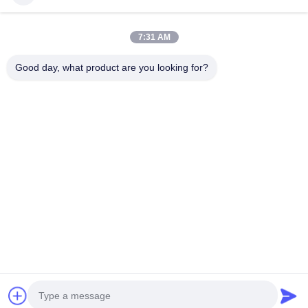
Produk
Video
Pertunjukan VR
7:31 AM
Tentang Kami
Good day, what product are you looking for?
Tur Pabrik
Kontrol Kualitas
Hubungi Kami
Minta Kutipan
Zhejiang GBS Energy Co., Ltd.
86-574-58122572
winglan@gbsystem.com
Follow Us
© 2026 Zhejiang GBS Energy Co., Ltd.. All Rights Reserved.