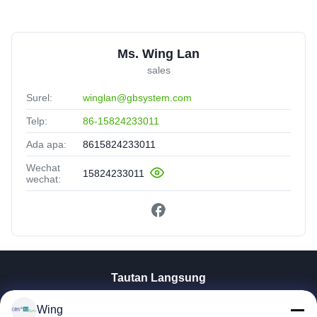
Ms. Wing Lan
sales
Surel:
winglan@gbsystem.com
Telp:
86-15824233011
Ada apa:
8615824233011
Wechat
15824233011
wechat:
Tautan Langsung
Rumah
Wing