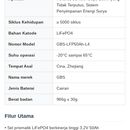
Tidak Terputus, Sistem
Penyimpanan Energi Surya
Siklus Kehidupan
≥ 5000 siklus
Bahan Katode
LiFePO4
Nomor Model
GBS-LFP50Ah-L4
Suhu operasi
-20°C sampai 65°C
Tempat Asal
Cina, Zhejiang
Nama merek
GBS
Jenis Baterai
Cairan
Berat badan
966g ± 30g
Fitur Utama
• Sel prismatik LiFePO4 berkinerja tinggi 3,2V 50Ah