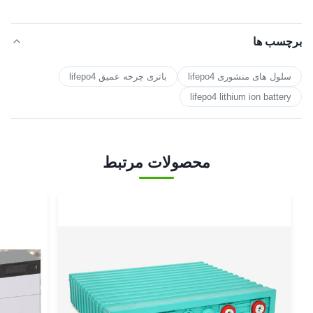
برچسب ها
سلول های منشوری lifepo4
باتری چرخه عمیق lifepo4
lifepo4 lithium ion battery
محصولات مرتبط