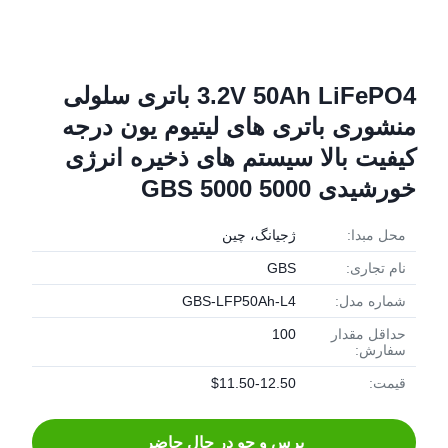
3.2V 50Ah LiFePO4 باتری سلولی
منشوری باتری های لیتیوم یون درجه
کیفیت بالا سیستم های ذخیره انرژی
خورشیدی GBS 5000 5000
محل مبدا:
ژجیانگ، چین
نام تجاری:
GBS
شماره مدل:
GBS-LFP50Ah-L4
حداقل مقدار
100
سفارش:
قیمت:
$11.50-12.50
پرس و جو در حال حاضر