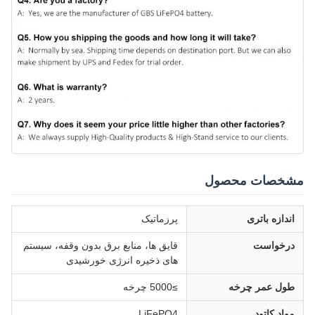
مشخصات محصول
اندازه باتری
پرزماتیک
درخواست
قایق ها، منابع برق بدون وقفه، سیستم
های ذخیره انرژی خورشیدی
طول عمر چرخه
≥5000 چرخه
مواد کاتود
LiFePO4