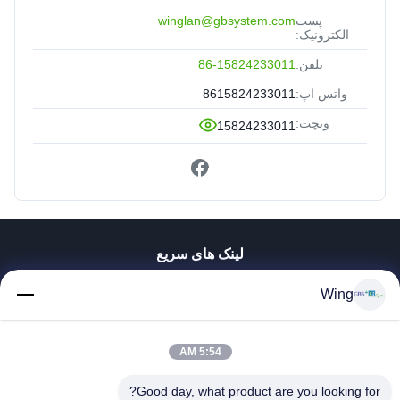
پست
winglan@gbsystem.com
الکترونیک:
تلفن:
86-15824233011
واتس اپ:
8615824233011
ویچت:
15824233011
لینک های سریع
خونه
Wing
محصولات
ویدیو
نمایش VR
5:54 AM
درباره ما
Good day, what product are you looking for?
تور کارخانه