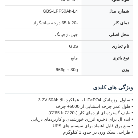
شماره مدل
GBS-LFP50Ah-L4
دمای کار
-20 تا 65 درجه سانتیگراد
محل اصلی
چین، ژجیانگ
نام تجاری
GBS
نوع باتری
مایع
وزن
966g ± 30g
ویژگی های کلیدی
• سلول پرزماتیک LiFePO4 با عملکرد بالا 3.2V 50Ah
• طول عمر چرخه استثنایی از 5000+ چرخه
• طیف گسترده ای از دمای کار (-20°C تا 65°C)
• ایده آل برای ذخیره انرژی خورشیدی و کاربردهای دریایی
• منبع برق قابل اعتماد برای سیستم های UPS
• طراحی سبک وزن در حدود 1 کیلوگرم