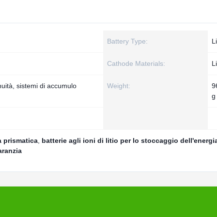
Battery Type:
L
Cathode Materials:
L
nuità, sistemi di accumulo
Weight:
9
g
a prismatica
,
batterie agli ioni di litio per lo stoccaggio dell'energi
ranzia