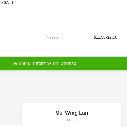
P50Ah-L4
Prezzo:
$11.50-12.50
R
i
c
h
i
e
d
i
i
n
f
o
r
m
a
z
i
o
n
i
a
d
e
s
s
o
Ms. Wing Lan
sales