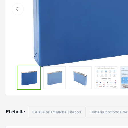
Etichette
Cellule prismatiche Lifepo4
Batteria profonda del