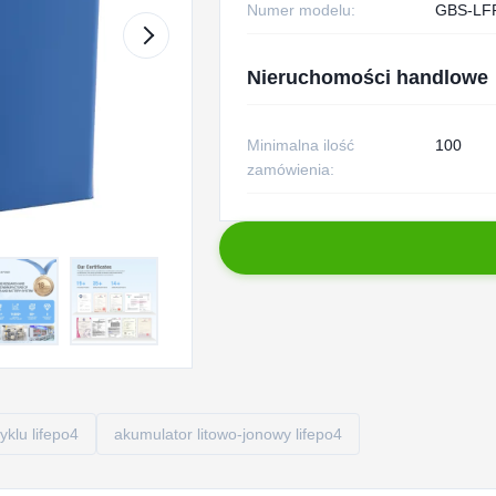
Numer modelu:
GBS-LF
Nieruchomości handlowe
Minimalna ilość
100
zamówienia:
klu lifepo4
akumulator litowo-jonowy lifepo4