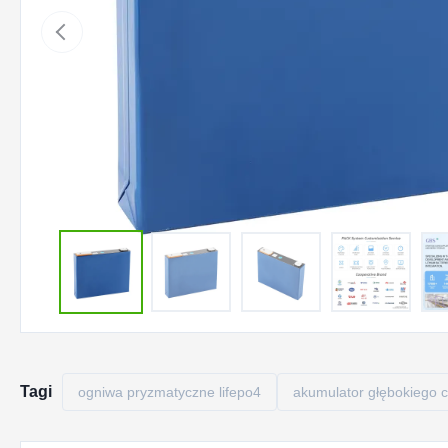
Tagi
ogniwa pryzmatyczne lifepo4
akumulator głębokiego cy