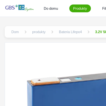
Do domu
Produkty
Fi
Dom
produkty
Bateria Lifepo4
3.2V 5