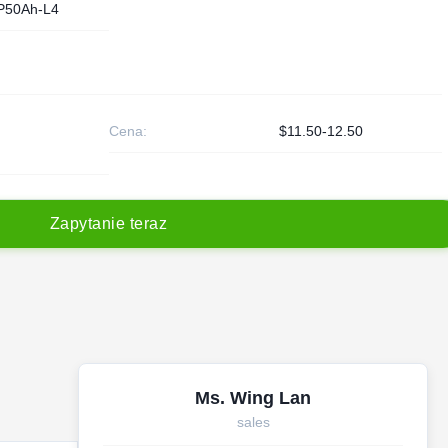
P50Ah-L4
Cena:
$11.50-12.50
Z
a
p
y
t
a
n
i
e
t
e
r
a
z
Ms. Wing Lan
sales