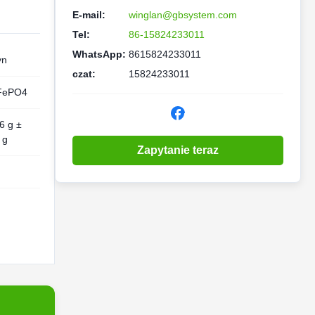
E-mail:
winglan@gbsystem.com
Tel:
86-15824233011
WhatsApp:
8615824233011
yn
czat:
15824233011
FePO4
6 g ±
 g
Zapytanie teraz