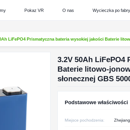
lmy
Pokaz VR
O nas
Wycieczka po fabr
0Ah LiFePO4 Prismatyczna bateria wysokiej jakości Baterie li
3.2V 50Ah LiFePO4 P
Baterie litowo-jon
słonecznej GBS 500
Podstawowe właściwości
Miejsce pochodzenia:
Zhejiang