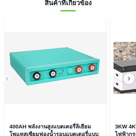
สินค้าที่เกี่ยวข้อง
400AH พลังงานสูงแบตเตอรี่ลิเธียม
3KW 4K
โพแทสเซียมฟองน้ำรอบแบตเตอรี่แบบ
ไฟฟ้ากร