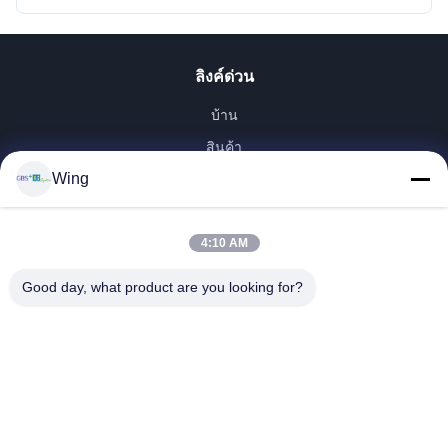
ลิงค์ด่วน
บ้าน
สินค้า
Wing
วิดีโอ
รายการ VR
เกี่ยวกับเรา
4:10 AM
ทัวร์โรงงาน
Good day, what product are you looking for?
การควบคุมคุณภาพ
ติดต่อเรา
ขอทุน
Zhejiang GBS Energy Co., Ltd.