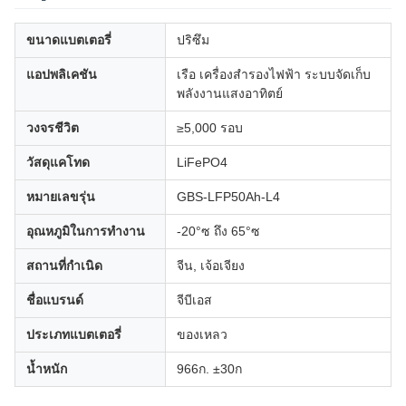
ขนาดแบตเตอรี่
ปริซึม
แอปพลิเคชัน
เรือ เครื่องสำรองไฟฟ้า ระบบจัดเก็บ
พลังงานแสงอาทิตย์
วงจรชีวิต
≥5,000 รอบ
วัสดุแคโทด
LiFePO4
หมายเลขรุ่น
GBS-LFP50Ah-L4
อุณหภูมิในการทำงาน
-20°ซ ถึง 65°ซ
สถานที่กำเนิด
จีน, เจ้อเจียง
ชื่อแบรนด์
จีบีเอส
ประเภทแบตเตอรี่
ของเหลว
น้ำหนัก
966ก. ±30ก