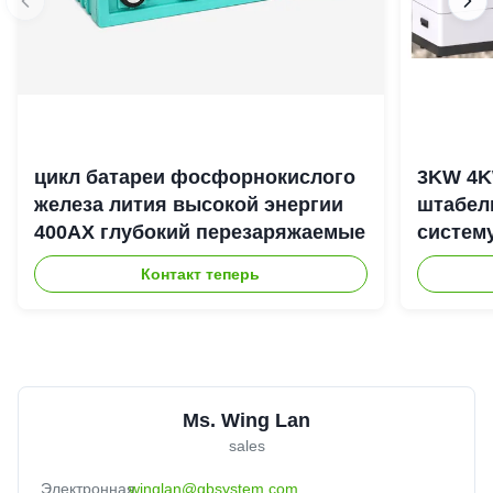
цикл батареи фосфорнокислого
3KW 4K
железа лития высокой энергии
штабел
400АХ глубокий перезаряжаемые
систем
энерги
Контакт теперь
Ms. Wing Lan
sales
Электронная
winglan@gbsystem.com