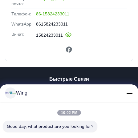
почта:
Телефон:
86-15824233011
WhatsApp:
8615824233011
Вичат:
15824233011
Быстрые Связи
Домой
Wing
Продукты
Видеозаписи
VR-Шоу
10:02 PM
О Нас
Good day, what product are you looking for?
Экскурсия По Заводу
Контроль Качества