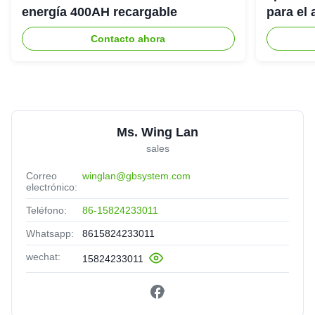
energía 400AH recargable
para el
del hog
Contacto ahora
Ms. Wing Lan
sales
Correo
winglan@gbsystem.com
electrónico:
Teléfono:
86-15824233011
Whatsapp:
8615824233011
wechat:
15824233011