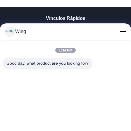
Vínculos Rápidos
En Casa
Wing
Productos
Los Vídeos
Espectáculo VR
1:34 PM
Sobre Nosotros
Good day, what product are you looking for?
Recorrido Por La Fábrica
Control De Calidad
Contacta Con Nosotros
Solicitar Una Cita
Zhejiang GBS Energy Co., Ltd.
86-574-58122572
winglan@gbsystem.com