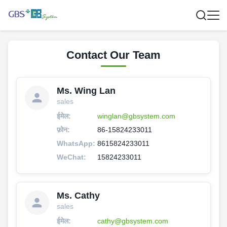
Contact Our Team
Ms. Wing Lan
sales
ईमेल:
winglan@gbsystem.com
फ़ोन:
86-15824233011
WhatsApp:
8615824233011
WeChat:
15824233011
Ms. Cathy
sales
ईमेल:
cathy@gbsystem.com