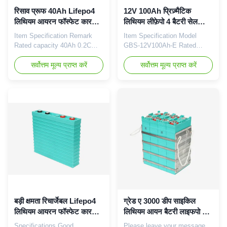
रिसाव प्रूफ 40Ah Lifepo4
12V 100Ah प्रिज़्मैटिक
लिथियम आयरन फॉस्फेट कार
लिथियम लीफ़ेपो 4 बैटरी सेल
बैटरी GBS-LFP40Ah
3.2v 100Ah
Item Specification Remark
Item Specification Model
Rated capacity 40Ah 0.2C
GBS-12V100Ah-E Rated
rate discharge capacity
capacity 100Ah Nominal
Minimum capacity 40Ah
सर्वोत्तम मूल्य प्राप्त करें
voltage 12V Standard charge
सर्वोत्तम मूल्य प्राप्त करें
Internal impedance ≤0.8mΩ
rate 0.25C Fast charge rate
Nominal voltage 3.2V Cell
1.0C End of charge voltage
weight 1.4±0.1KG Standard
14.6V Standard discharge rate
discharge conditions Constant
0.5C Max discharge rate 1.0C
current 20A End-of-discharge
Instantaneous discharge rate
voltage 2.5V Standard charge
3C ( 10s ) End of discharge
method Constant current 10A
voltage 11.2V Working
Charge ...
temperatur...
बड़ी क्षमता रिचार्जेबल Lifepo4
ग्रेड ए 3000 डीप साइकिल
लिथियम आयरन फॉस्फेट कार
लिथियम आयन बैटरी लाइफपो 4
बैटरी
सेल 100ah 3.2 वी
Specifications Good
Please leave your message