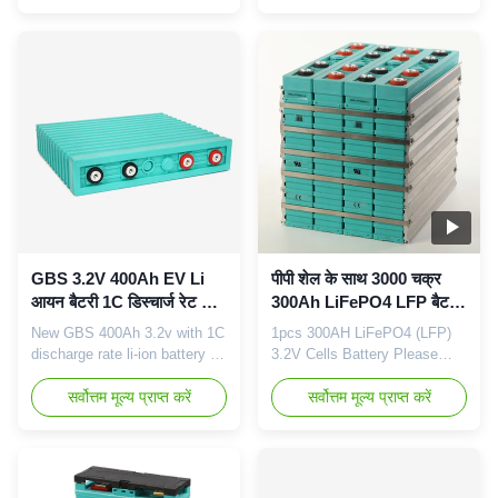
Model GBS-LFP60Ah-A Pole
AGV Item Specification Model
screw hole 4 holes Rated
GBS-LFP40Ah-A Terminal
capacity 60Ah Nominal
screw hole 4 holes Rated
voltage 3.2V Internal
capacity 40Ah Nominal
impedance ≤0.45mΩ Standard
voltage 3.2V Internal
charge rate 0.25C Fast charge
impedance ≤0.6mΩ Standard
rate 1.0C End of charge
charge current 10A Fast
voltage ...
charge current 40A End of ...
GBS 3.2V 400Ah EV Li
पीपी शेल के साथ 3000 चक्र
आयन बैटरी 1C डिस्चार्ज रेट के
300Ah LiFePO4 LFP बैटरी
साथ
सेल
New GBS 400Ah 3.2v with 1C
1pcs 300AH LiFePO4 (LFP)
discharge rate li-ion battery for
3.2V Cells Battery Please
EV Item Specification Model
leave your message here, we
GBS-LFP400Ah-A Pole screw
सर्वोत्तम मूल्य प्राप्त करें
will contact you soon. Item
सर्वोत्तम मूल्य प्राप्त करें
hole 1 hole Rated capacity
Specification Model GBS-
400Ah Nominal voltage 3.2V
12V300Ah-A Rated capacity
Internal impedance ≤0.35mΩ
300Ah Nominal voltage 12V
Standard charge rate 0.25C
Standard charge rate 0.25C