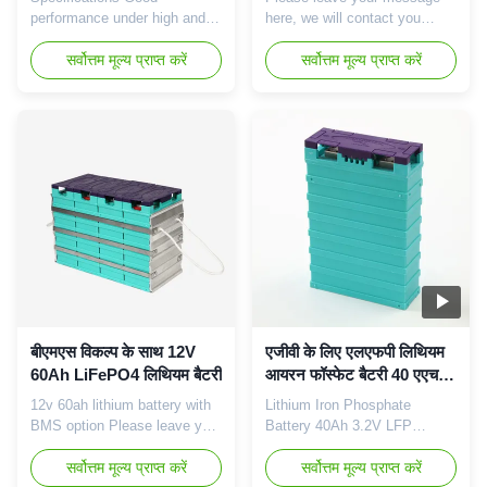
performance under high and
here, we will contact you
low temperature; Good safety
soon. Item Specification
performance; Good cycle life
सर्वोत्तम मूल्य प्राप्त करें
Model GBS-12V100Ah-E
सर्वोत्तम मूल्य प्राप्त करें
time; No pollution during
Rated capacity 100Ah
manufacture. Application:
Nominal voltage 12V Standard
Electric vehicle Golf cart
charge rate 0.25C Fast charge
Electric motorcycle Electric
rate 1.0C End of charge
boat Electric forklift
voltage 14.2V Standard
Telecommunication
discharge rate 0.5C Max
Distributed Grid Energy
discharge rate 1.0C
Storage system Mining ...
Instantaneous discharge rate
3C ...
बीएमएस विकल्प के साथ 12V
एजीवी के लिए एलएफपी लिथियम
60Ah LiFePO4 लिथियम बैटरी
आयरन फॉस्फेट बैटरी 40 एएच
3.2 वीV
12v 60ah lithium battery with
Lithium Iron Phosphate
BMS option Please leave your
Battery 40Ah 3.2V LFP
message here, we will contact
LiFePO4 Batteries for electric
you soon. Item Specification
सर्वोत्तम मूल्य प्राप्त करें
scooter motorcycle bicycle
सर्वोत्तम मूल्य प्राप्त करें