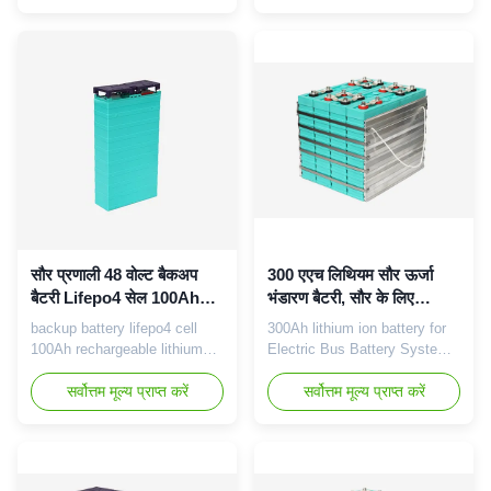
Rated capacity 200Ah 0.2C
safety performance; Good
rate discharge capacity
cycle life time; No pollution
Minimum capacity 200Ah
during manufacture.
Internal impedance ≤0.6mΩ
Applications: Electric vehicle
Nominal voltage 3.2V Cell
Golf cart Electric motorcycle
weight 6.5kg±0.1kg Standard
Electric boat Electric forklift
discharge conditions Constant
Telecommunication ...
current ...
सौर प्रणाली 48 वोल्ट बैकअप
300 एएच लिथियम सौर ऊर्जा
बैटरी Lifepo4 सेल 100Ah
भंडारण बैटरी, सौर के लिए
रिचार्जेबल उच्च ऊर्जा घनत्व
लिथियम आयन बैटरी पैक
backup battery lifepo4 cell
300Ah lithium ion battery for
100Ah rechargeable lithium
Electric Bus Battery System
ion battery for solar system
GBS-LFP300Ah Basic
Features: a. Extremely safe
सर्वोत्तम मूल्य प्राप्त करें
Performance (1) Output with
सर्वोत्तम मूल्य प्राप्त करें
and stable chemistry: PCB
high efficiency: Standard
and/or BMS built inside to
discharge current is 0.3C-
balance protect the battery. b.
0.8C, instant impulse
Long life-cycle: Can be
discharge current is 10C for