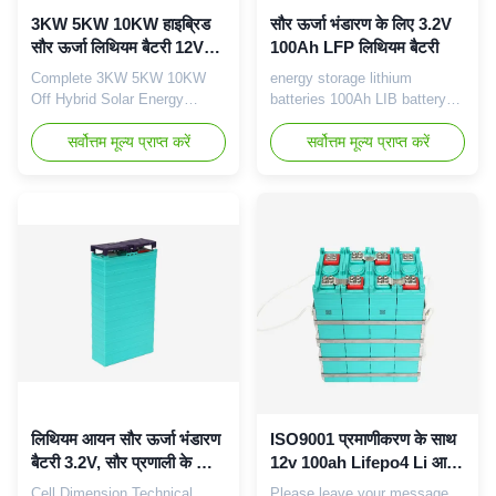
3KW 5KW 10KW हाइब्रिड
सौर ऊर्जा भंडारण के लिए 3.2V
सौर ऊर्जा लिथियम बैटरी 12V
100Ah LFP लिथियम बैटरी
100Ah
Complete 3KW 5KW 10KW
energy storage lithium
Off Hybrid Solar Energy
batteries 100Ah LIB battery
System Price Lithium Battery
3.2V LFP cell GBS-
System Please leave your
सर्वोत्तम मूल्य प्राप्त करें
LFP100Ah-A Item
सर्वोत्तम मूल्य प्राप्त करें
message here, we will contact
Specification Model GBS-
you soon. Item Specification
LFP100Ah-A Terminal screw
Model GBS-12V100Ah-E
hole 4 holes Rated capacity
Rated capacity 100Ah
100Ah Nominal voltage 3.2V
Nominal voltage 12V Standard
Internal impedance ≤0.4mΩ
charge rate 0.25C Fast charge
Standard charge current 25A
rate 1.0C End of charge
Fast charge current 100A End
voltage 14.6V ...
of charge voltage 3.55V ...
लिथियम आयन सौर ऊर्जा भंडारण
ISO9001 प्रमाणीकरण के साथ
बैटरी 3.2V, सौर प्रणाली के लिए
12v 100ah Lifepo4 Li आयन
लिथियम बैटरी
बैटरी
Cell Dimension Technical
Please leave your message