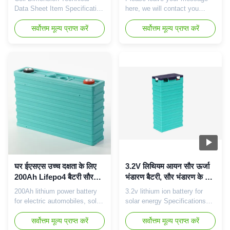
Data Sheet Item Specification
here, we will contact you
Model GBS-LFP100Ah-C Pole
soon. Item Specification
screw hole 4 holes Rated
सर्वोत्तम मूल्य प्राप्त करें
Model GBS-12V100Ah-E
सर्वोत्तम मूल्य प्राप्त करें
capacity 100Ah Nominal
Rated capacity 100Ah
voltage 3.2V Internal
Nominal voltage 12V Standard
impedance ≤0.4mΩ Standard
charge rate 0.25C Fast charge
charge rate 0.25C Fast charge
rate 1.0C End of charge
rate 1.0C End of charge
voltage 14.2V Standard
voltage 3.65V Standard
discharge rate 0.5C Max
discharge rate 0.5C Max
discharge rate 1.0C
discharge rate 1.0C ...
Instantaneous discharge rate
3C ...
घर ईएसएस उच्च दक्षता के लिए
3.2V लिथियम आयन सौर ऊर्जा
200Ah Lifepo4 बैटरी सौर
भंडारण बैटरी, सौर भंडारण के लिए
ऊर्जा भंडारण
लाइफपो 4 बैटरी
200Ah lithium power battery
3.2v lithium ion battery for
for electric automobiles, solar
solar energy Specifications
energy GBS-LFP200Ah-B
Good performance under high
Item Specification Remark
सर्वोत्तम मूल्य प्राप्त करें
and low temperature; Good
सर्वोत्तम मूल्य प्राप्त करें