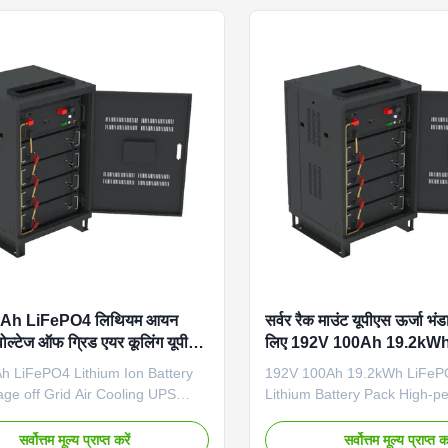
250U Dimension (L×W×H)
Communication Port RS485,
×1100mm Weight 195KG
Protection Class IP20 Coolin
ation Port RS485, CAN, RS-232
Additional Product Views
n Class IP20 Cooling Air Cooling
ures High energy density 9.6kWh
Rack-mount design for server
Ah LiFePO4 लिथियम आयन
सर्वर रैक माउंट यूपीएस ऊर्जा भं
 वोल्टेज ऑफ ग्रिड एयर कूलिंग यूपीएस
लिए 192V 100Ah 19.2kW
ोरेज बैकअप पावर सिस्टम
ग्रिड बंद लिथियम बैटरी पैक
h LiFePO4 Lithium Ion Battery
192V 100Ah 19.2kWh LiFePO
age off Grid Air Cooling UPS
Lithium Battery Pack High-p
torage Backup Power System
server rack mount UPS ener
Overview This high-performance
system designed for reliable 
सर्वोत्तम मूल्य प्राप्त करें
सर्वोत्तम मूल्य प्राप्त कर