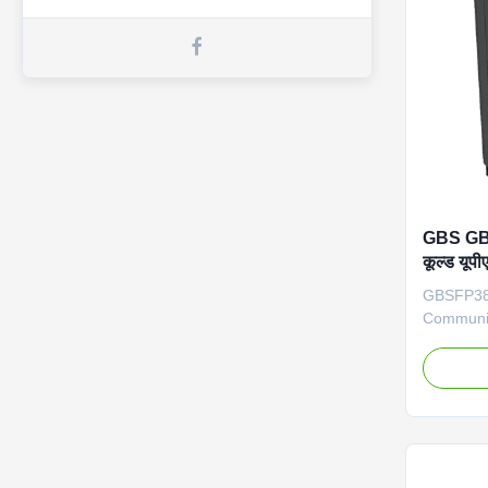
LiFePO4 
for Exte
Air
GBS GBS
कूल्ड यूपी
हाई वोल्
GBSFP384
भंडारण
Communic
Storage 
battery s
communic
applicati
Product O
Battery 
Off grid