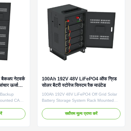
Weight
Technical Specifications Battery Type
 RS485, CAN,
LiFePO4 (Lithium Iron Phosphate) Grid
0 Cooling Air
Connection Off Grid Model Number
100Ah high
GBSFP192100U Dimension (L×W×H) 600
ैकअप नेटवर्क
100Ah 192V 48V LiFePO4 ऑफ ग्रिड
संचार ऊर्जा
सोलर बैटरी स्टोरेज सिस्टम रैक माउंटेड
 Backup
100Ah 192V 48V LiFePO4 Off Grid Solar
Mounted CAN
Battery Storage System Rack Mounted
Energy
Technical Specifications Battery Type
ns Battery
LiFePO4 Grid Connection Off Grid Model
ें
सर्वोत्तम मूल्य प्राप्त करें
on Off Grid
Number GBSFP192100U Dimension
U Dimension
(L×W×H) 600×600×1100mm Weight
eight 350KG
259KG Communication Port RS485, CAN,