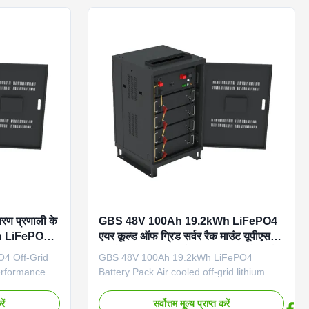
 CAN, RS-232
RS-232 Protection Class IP20 Cooling Air
g Air Cooling
Cooling Product Overview This GBS
LiFePO4 Off Grid Solar Battery Storage
System is designed for reliable energy
storage in off-grid applications. The rack-
mounted configuration provides easy
डारण प्रणाली के
GBS 48V 100Ah 19.2kWh LiFePO4
h LiFePO4
एयर कूल्ड ऑफ ग्रिड सर्वर रैक माउंट यूपीएस
ऊर्जा भंडारण प्रणाली के लिए लिथियम बैटरी पैक
4 Off-Grid
GBS 48V 100Ah 19.2kWh LiFePO4
erformance
Battery Pack Air cooled off-grid lithium
gy storage
battery pack designed for server rack
off-grid
mount UPS and energy storage systems.
ें
सर्वोत्तम मूल्य प्राप्त करें