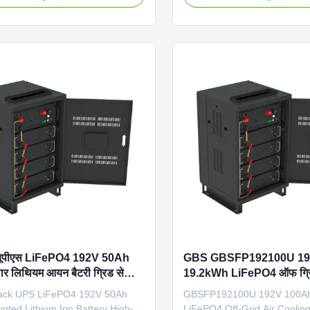
h LiFePO4 lithium battery
power applications. Technica
ovides reliable off-grid energy
Specifications Battery Type
nd backup power solutions.
Connection Off grid Model 
for industrial and commercial
GBSFP192100U Dimension 
ons, it features advanced air
600×600×1100mm Weight 
echnology and robust
Communication Port RS485,
ion for long-lasting performance.
Protection Class IP20 Coolin
mages Technical Specifications
Product Features This 19.2k
Type LiFePO4 Grid
iron phosphate battery pack 
superior energy
क यूपीएस LiFePO4 192V 50Ah
GBS GBSFP192100U 19
वार लिथियम आयन बैटरी ग्रिड से
19.2kWh LiFePO4 ऑफ ग्रिड
लिथियम बैटरी पैक सर्वर रैक माउं
ack UPS LiFePO4 192V 50Ah
GBSFP192100U 192V 100A
भंडारण के लिए
ted Lithium Ion Battery High-
LiFePO4 Off-Grid Air Cooling