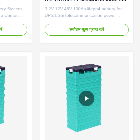
अधिक चक्रों के साथ
tery System
3.2V 12V 48V 100Ah lifepo4 battery for
a Center,
UPS/ESS/Telecommunication power
 leave your
supply GBS-LFP100Ah Good
ct you soon.
performance under high and low
ें
सर्वोत्तम मूल्य प्राप्त करें
BS-LFP50Ah-E
temperature;Good safety
holes Rated
performance;Good cycle life time;No
ge 3.2V
pollution during manufacture. Item
Standard
Specification Remark Rated capacity
ge rate 1.0C
100Ah 0.2C rate discharge capacity
 Standard
Minimum capacity 100Ah Internal
charge rate
impedance ≤2.8mΩ Nominal voltage 12V
e rate 3C (
Cell weight 12.4kg±200g Standard
discharge conditions Constant current 50A
End-of-discharge voltage 11.2V Standard