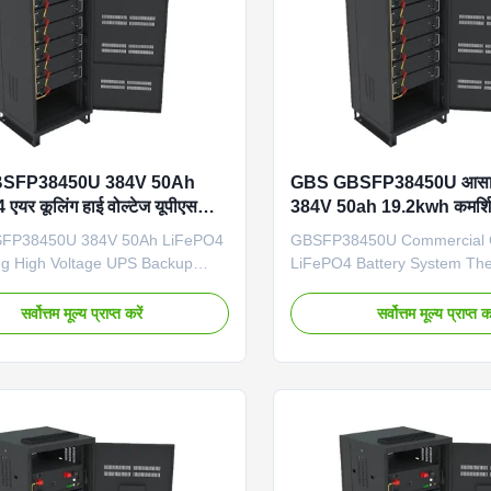
SFP38450U 384V 50Ah
GBS GBSFP38450U आसान 
यर कूलिंग हाई वोल्टेज यूपीएस
384V 50ah 19.2kwh कमर्शि
र सिस्टम ऑफ ग्रिड एनर्जी स्टोरेज
LiFePO4 बैटरी यूपीएस IP20 स्
FP38450U 384V 50Ah LiFePO4
GBSFP38450U Commercial O
CAN/RS485 एयर कूलिंग
ing High Voltage UPS Backup
LiFePO4 Battery System Th
stem for Off-Grid Energy
GBSFP38450U is a high-per
Product Overview Technical
384V 50Ah 19.2kWh commerci
सर्वोत्तम मूल्य प्राप्त करें
सर्वोत्तम मूल्य प्राप्त कर
tions Battery Type LiFePO4 Grid
iron phosphate battery syst
on Off Grid Model Number
for off-grid applications with
450U Dimension (L×W×H) 600 ×
functionality. Featuring sma
00 mm Weight 350 KG
technology and multiple com
ation Port RS485, CAN, RS-232
interfaces, this battery delive
n Class IP20 Cooling System Air
power for demanding comme
Key Features • High Voltage 384V
environments. Key Features