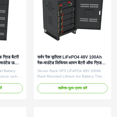
rcial
(L×W×H) 600×600×2100mm Weight
2kWh high-
350KG Communication Port RS485, CAN
्रिड बैटरी
सर्वर रैक यूपीएस LiFePO4 48V 100Ah
माउंटेड ऊर्जा
रैक-माउंटेड लिथियम आयन बैटरी ऑफ ग्रिड
है
एयर कूलिंग
d Battery
Server Rack UPS LiFePO4 48V 100Ah
mance rack-
Rack-Mounted Lithium Ion Battery This
ate battery
high-performance rack-mounted lithium
k server UPS
iron phosphate battery is designed for
ें
सर्वोत्तम मूल्य प्राप्त करें
ons with
server room UPS applications and off-grid
bilities.
power systems. Featuring advanced air
tery Type
cooling technology and robust
 grid Model
construction, it delivers reliable backup
mension
power with exceptional efficiency.