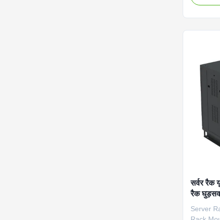
192V 50A
system pr
storage a
Designed 
applicati
cooling t
construct
Product I
Battery 
सर्वर रै
रैक घुड़स
बाहर
Server R
Rack Moun