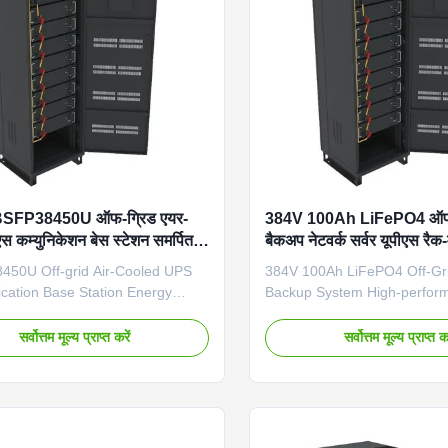
Battery System • 50Ah Capacity
installation design for comme
nded Backup Power • Advanced
applications 384V 50Ah 19.
capacity lithium iron
FP38450U ऑफ-ग्रिड एयर-
384V 100Ah LiFePO4 ऑफ ग
एस कम्युनिकेशन बेस स्टेशन समर्पित
बैकअप नेटवर्क सर्वर यूपीएस रैक-
टेज LiFePO4 384V 50Ah ऊर्जा
भंडारण के लिए संचार कर सकता 
50U Off-grid Air-Cooled UPS
384V 100Ah LiFePO4 Off-Gri
ation Base Station Energy
Backup System High-perfor
System High-voltage LiFePO4
mounted lithium iron phosph
ystem specifically designed for
system designed for networ
सर्वोत्तम मूल्य प्राप्त करें
सर्वोत्तम मूल्य प्राप्त कर
ation base stations and UPS
and energy storage applicati
ons with 384V 50Ah capacity.
advanced communication capa
verview Technical Specifications
Technical Specifications Bat
Type LiFePO4 Grid Connection
LiFePO4 Grid Connection Off
 Model Number GBSFP38450U
Number GBSFP384100U Di