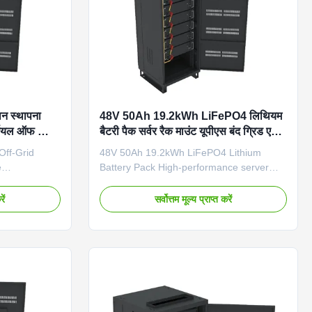
स्थापना
48V 50Ah 19.2kWh LiFePO4 लिथियम
यल ऑफ ग्रिड
बैटरी पैक सर्वर रैक माउंट यूपीएस बंद ग्रिड एयर
मार्ट बीएमएस
कूलिंग जीबीएस आईपी 20
ff-Grid
48V 50Ah 19.2kWh LiFePO4 Lithium
e
Battery Pack High-performance server
formance
rack mount lithium battery pack designed
al lithium
for UPS systems and off-grid applications.
ें
सर्वोत्तम मूल्य प्राप्त करें
em designed
Features advanced air cooling technology
 UPS
and IP20 protection rating for reliable
rt BMS
operation in various environments.
munication
Product Overview Technical Specifications
rs reliable
Specification Details Battery Type
rcial
LiFePO4 Grid Connection Off grid Model
 Easy
Number GBSFP38450U Dimension