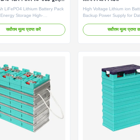
ड से बाहर
h LiFePO4 Lithium Battery Pack
High Voltage Lithium ion Bat
 Energy Storage High-
Backup Power Supply for Dat
nce server rack mount UPS
telecommunicati, UPS Please
esigned for off-grid energy
message here, we will conta
सर्वोत्तम मूल्य प्राप्त करें
सर्वोत्तम मूल्य प्राप्त कर
pplications, providing reliable
Item Specification Model G
ckup and energy management.
Pole screw hole 2 holes / 4 
verview Technical Specifications
capacity 50Ah Nominal volta
Type LiFePO4 Grid Connection
Internal impedance ≤0.6mΩ 
 Model Number GBSFP19250U
charge rate 0.25C Fast char
on (L×W×H) 600×600×1100mm
End of charge voltage 3.65V
95KG Communication Port
discharge rate 0.5C Max dis
AN, RS-232 Protection Class
1.0C Instantaneous discharg
ing Air Cooling Additional
10s ) End of
Views