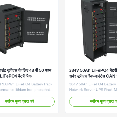
on (L×W×H) 600×600×2100mm
(L×W×H) 600×600×2100mm 
50KG Communication Port
470KG Communication Port
AN, RS-232 Protection Class
RS-232 Protection Class IP2
ing System Air Cooling
Cooling Key Features 384V 
l
 माउंट यूपीएस के लिए 48 वी 50 एएच
384V 50Ah LiFePO4 बैटरी ब
LiFePO4 बैटरी पैक
सर्वर यूपीएस रैक-माउंटेड CAN 
भंडारण के लिए ग्रिड से बाहर
 9.6kWh LiFePO4 Battery Pack
384V 50Ah LiFePO4 Battery
ormance lithium iron phosphate
Network Server UPS Rack-
ack designed for server rack
Communication off Grid for 
S systems and off-grid energy
Storage Product Specificatio
सर्वोत्तम मूल्य प्राप्त करें
सर्वोत्तम मूल्य प्राप्त कर
pplications. Technical
Type LiFePO4 Grid Connecti
tions Battery Type LiFePO4 Grid
Model Number GBSFP38450
on Off grid Model Number
(L*W*H) 600*600*2100mm W