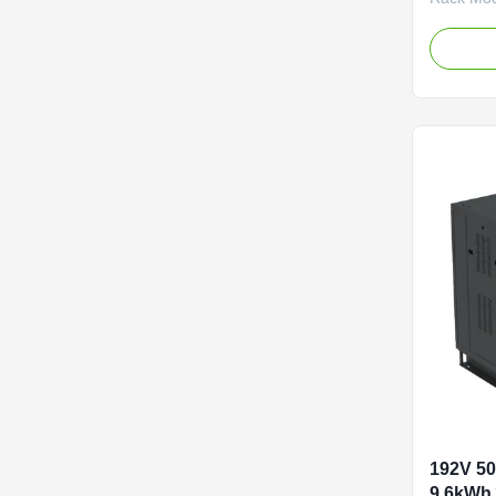
performan
phosphat
server ro
power sol
Battery 
Off grid
Dimensi
Weight 1
RS485, C
IP20 Cool
Rack-mou
192V 50
9.6kWh ऊर