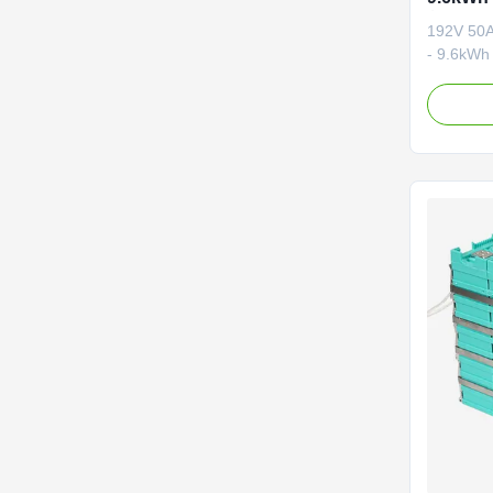
बैटरी ग्रि
192V 50A
- 9.6kWh
performa
battery d
storage a
power ba
Product O
Battery 
Off grid
Dimensi
Weight 1
RS485, C
IP20 Cool
Product 