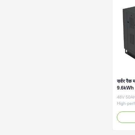
Dimensi
Weight 3
RS485, C
IP20 Cool
Additiona
सर्वर रैक
9.6kWh 
48V 50AH
High-perf
battery p
mount UP
storage a
Specifica
Connecti