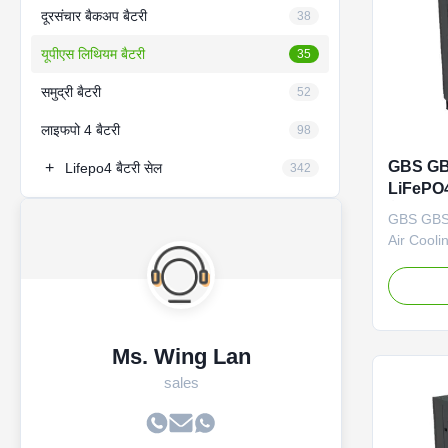
दूरसंचार बैकअप बैटरी
38
यूपीएस लिथियम बैटरी
35
समुद्री बैटरी
52
लाइफपो 4 बैटरी
98
GBS GB
+
Lifepo4 बैटरी सेल
342
LiFePO4 ए
बैकअप पाव
GBS GBS
के लिए
Air Cool
Power Sy
Storage 
Specifica
Connecti
GBSFP38
Ms. Wing Lan
600 × 21
sales
Communic
Protectio
Cooling 