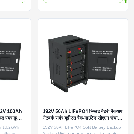
l
Product Overview Technical Specifications
 LiFePO4 Grid
Battery Type LiFePO4 Grid Connection
Number
Off grid Model Number GBSFP192100U
(L×W×H)
Dimension (L×W×H) 600×600×1100mm
259KG
Weight 259KG Communication Port
 CAN, RS-232
RS485, CAN, RS-232 Protection Class
g Air Cooling
IP20 Cooling System Air Cooling
Wh lithium
Additional Product Views
offers
2V 100Ah
192V 50Ah LiFePO4 स्प्लिट बैटरी बैकअप
 एयर कूलिंग
नेटवर्क सर्वर यूपीएस रैक-माउंटेड सीएएन संचार
ट यूपीएस ऊर्जा
ऊर्जा भंडारण के लिए ग्रिड से बाहर
h 19.2kWh
192V 50Ah LiFePO4 Split Battery Backup
 Lithium
System High-performance rack-mounted