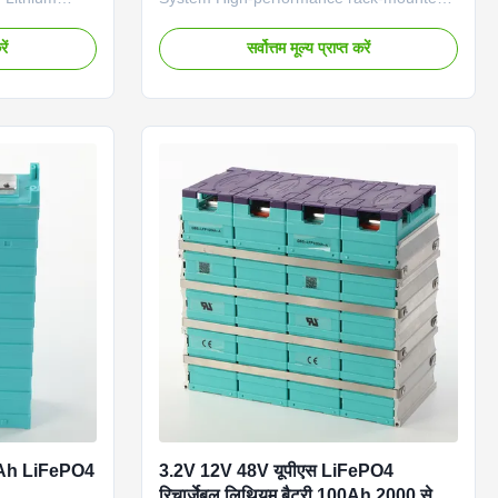
ce server
UPS battery system designed for network
ack designed
server backup and off-grid energy storage
ें
सर्वोत्तम मूल्य प्राप्त करें
cations with
applications. Features CAN
ogy.
communication and robust construction
tery Type
for reliable power protection. Technical
hate) Grid
Specifications Battery Type LiFePO4 Grid
Number
Connection Off grid Model Number
tage 192V
GBSFP19250U Dimension (L×W×H)
rage 19.2kWh
600×600×1100mm Weight 195KG
600 × 1100
Communication Port RS485, CAN, RS-232
ation Ports
Protection Class IP20 Cooling Air Cooling
Key
50Ah LiFePO4
3.2V 12V 48V यूपीएस LiFePO4
रिचार्जेबल लिथियम बैटरी 100Ah 2000 से