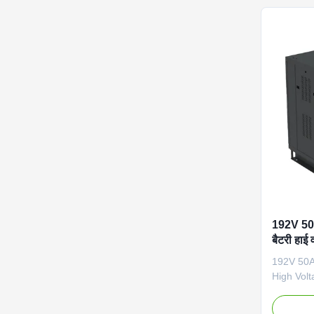
GBSFP19
600×600
Communic
Protectio
Key Feat
capacity 
room
192V 50
बैटरी हाई
एनर्जी स्ट
192V 50A
High Volt
Energy S
Product 