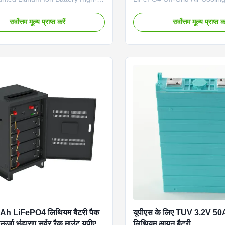
ce rack-mounted lithium iron
Battery Pack High-performan
e battery system designed for
rack mount lithium battery p
सर्वोत्तम मूल्य प्राप्त करें
सर्वोत्तम मूल्य प्राप्त कर
om UPS applications and off-grid
for UPS energy storage appli
utions. Technical Specifications
advanced air cooling technol
Type LiFePO4 Grid Connection
Technical Specifications Bat
 Model Number GBSFP19250U
LiFePO4 (Lithium Iron Phosp
on (L×W×H) 600×600×1100mm
Connection Off Grid Model 
95KG Communication Port
GBSFP192100U Nominal Vol
AN, RS-232 Protection Class
Capacity 100Ah Energy Sto
ing Air Cooling Key Features •
Dimensions (L×W×H) 600 × 
nted design for easy
mm Weight 259 kg Communic
RS485
Ah LiFePO4 लिथियम बैटरी पैक
यूपीएस के लिए TUV 3.2V 
्जा भंडारण सर्वर रैक माउंट यूपीएस
लिथियम आयन बैटरी