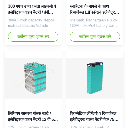
300 एएच उच्च क्षमता लाइफपो 4
प्लास्टिक के मामले के साथ
इलेक्ट्रिक वाहन बैटरी / ईवी
रिचार्जेबल LiFePo4 इलेक्ट्रिक
लिथियम आयन बैटरी पैक
वाहन बैटरी सेल 12V 160Ah
300AH high capacity lifepo4
prismatic Rechargeable 3.2V
material Electric Vehicle
160Ah LiFePo4 battery cell
Battery Specifications Good
with plastic case for EV,
performance under high and
सर्वोत्तम मूल्य प्राप्त करें
trolley bus GBS-LFP160Ah
सर्वोत्तम मूल्य प्राप्त करें
low temperature; Good safety
Applications: Electric bike,
performance; Good cycle life
electric bicycle, Escooter,
time; No pollution during
electric trikes, better bikes,
manufacture. Applications:
folding e-bikes, velomobiles,
Electric vehicle Golf cart
pedicabs, motorscooters,
Electric motorcycle Electric
motorcycles, LEV and etc
boat Electric forklift ...
Item Specification Remark ...
लिथियम आयरन गोल्फ कार्ट /
प्रिज्मेटिक लीफियो 4 रिचार्जेबल
इलेक्ट्रिक वाहन बैटरी 12 वी 50
इलेक्ट्रिक वाहन बैटरी पैक 75
एएच विश्वसनीय प्रदर्शन
एएच 3.2 वी इको फ्रेंडली
12V lithium battery 50Ah
3.2V prismatic LiFePO4