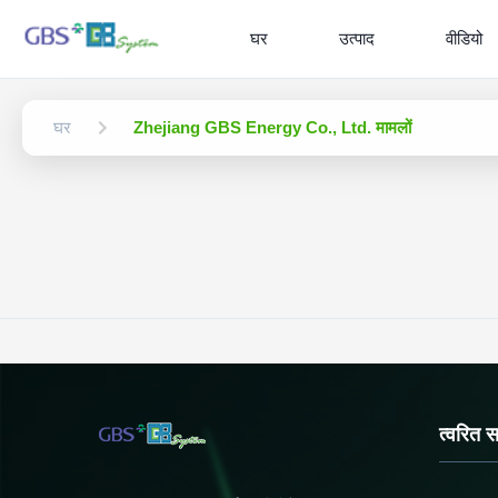
घर
उत्पाद
वीडियो
घर
Zhejiang GBS Energy Co., Ltd. मामलों
त्वरित 