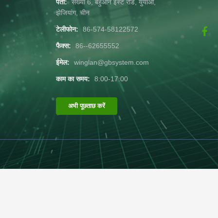
पता:
संख्या 6, बेहुआन ईस्ट रोड, युयाओ,
झेजियांग, चीन
टेलीफोन:
86-574-58122572
फैक्स:
86--62655552
ईमेल:
winglan@gbsystem.com
काम का समय:
8:00-17:00
अभी पूछताछ करें