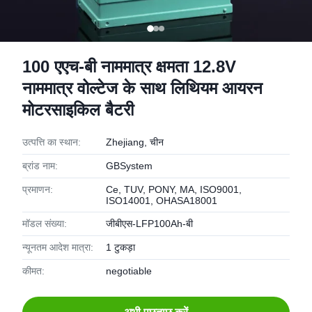
100 एएच-बी नाममात्र क्षमता 12.8V
नाममात्र वोल्टेज के साथ लिथियम आयरन
मोटरसाइकिल बैटरी
उत्पत्ति का स्थान:
Zhejiang, चीन
ब्रांड नाम:
GBSystem
प्रमाणन:
Ce, TUV, PONY, MA, ISO9001,
ISO14001, OHASA18001
मॉडल संख्या:
जीबीएस-LFP100Ah-बी
न्यूनतम आदेश मात्रा:
1 टुकड़ा
कीमत:
negotiable