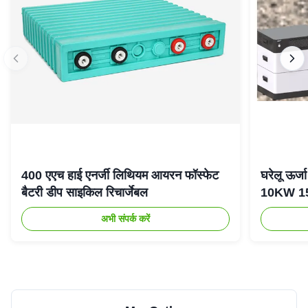
400 एएच हाई एनर्जी लिथियम आयरन फॉस्फेट
घरेलू ऊर
बैटरी डीप साइकिल रिचार्जेबल
10KW 15K
अभी संपर्क करें