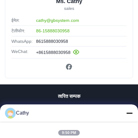
Ms. Cathy
sales
ईमेल:
cathy@gbsystem.com
टेलीफोन:
86-15888030958
WhatsApp:
8615888030958
WeChat:
+8615888030958
त्वरित सम्पक
घर
Cathy
उत्पाद
वीडियो
वी.आर. शो
9:50 PM