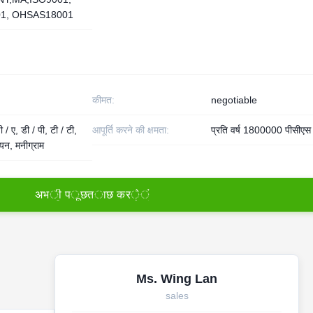
01, OHSAS18001
कीमत:
negotiable
 / ए, डी / पी, टी / टी,
आपूर्ति करने की क्षमता:
प्रति वर्ष 1800000 पीसीएस
नियन, मनीग्राम
अ
भ
ी
प
ू
छ
त
ा
छ
क
र
े
ं
Ms. Wing Lan
sales