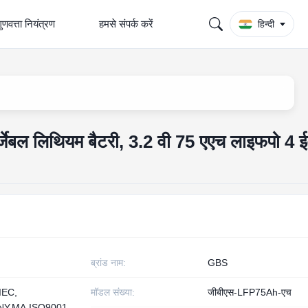
ुणवत्ता नियंत्रण
हमसे संपर्क करें
हिन्दी
र्जेबल लिथियम बैटरी, 3.2 वी 75 एएच लाइफपो 4 ई
ब्रांड नाम:
GBS
IEC,
मॉडल संख्या:
जीबीएस-LFP75Ah-एच
Y,MA,ISO9001,